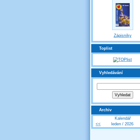
Zápisníky
Toplist
Vyhledávání
Archiv
Kalendář
<<
leden / 2026