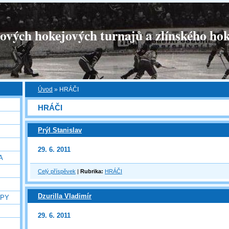
tových hokejových turnajů a zlínského hok
Úvod
»
HRÁČI
HRÁČI
Prýl Stanislav
29. 6. 2011
A
Celý příspěvek
|
Rubrika:
HRÁČI
Dzurilla Vladimír
OPY
29. 6. 2011