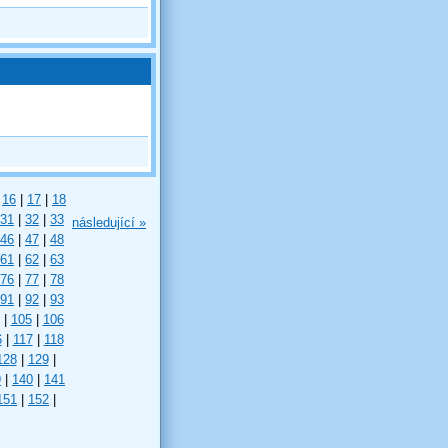
16
|
17
|
18
31
|
32
|
33
následující »
46
|
47
|
48
61
|
62
|
63
76
|
77
|
78
91
|
92
|
93
|
105
|
106
6
|
117
|
118
128
|
129
|
9
|
140
|
141
151
|
152
|