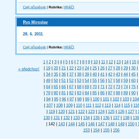
Celý příspěvek
|
Rubrika:
HRÁČI
Rys Miroslav
28. 6. 2011
Celý příspěvek
|
Rubrika:
HRÁČI
1
|
2
|
3
|
4
|
5
|
6
|
7
|
8
|
9
|
10
|
11
|
12
|
13
|
14
|
15
|
|
19
|
20
|
21
|
22
|
23
|
24
|
25
|
26
|
27
|
28
|
29
|
30
|
« předchozí
|
34
|
35
|
36
|
37
|
38
|
39
|
40
|
41
|
42
|
43
|
44
|
45
|
|
49
|
50
|
51
|
52
|
53
|
54
|
55
|
56
|
57
|
58
|
59
|
60
|
|
64
|
65
|
66
|
67
|
68
|
69
|
70
|
71
|
72
|
73
|
74
|
75
|
|
79
|
80
|
81
|
82
|
83
|
84
|
85
|
86
|
87
|
88
|
89
|
90
|
|
94
|
95
|
96
|
97
|
98
|
99
|
100
|
101
|
102
|
103
|
104
|
107
|
108
|
109
|
110
|
111
|
112
|
113
|
114
|
115
|
11
|
119
|
120
|
121
|
122
|
123
|
124
|
125
|
126
|
127
|
130
|
131
|
132
|
133
|
134
|
135
|
136
|
137
|
138
|
13
|
142
|
143
|
144
|
145
|
146
|
147
|
148
|
149
|
150
|
153
|
154
|
155
|
156