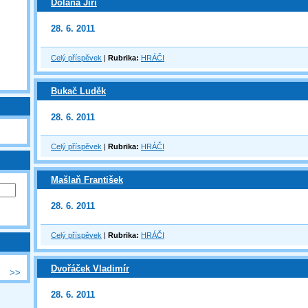
Dolana Jiří
28. 6. 2011
Celý příspěvek
|
Rubrika:
HRÁČI
Bukač Luděk
28. 6. 2011
Celý příspěvek
|
Rubrika:
HRÁČI
Mašlaň František
28. 6. 2011
Celý příspěvek
|
Rubrika:
HRÁČI
Dvořáček Vladimír
>>
28. 6. 2011