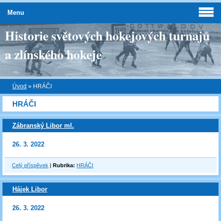
Menu
Historie světových hokejových turnajů
a zlínského hokeje
Úvod
»
HRÁČI
HRÁČI
Zábranský Libor ml.
26. 3. 2022
Celý příspěvek
|
Rubrika:
HRÁČI
Hájek Libor
26. 3. 2022