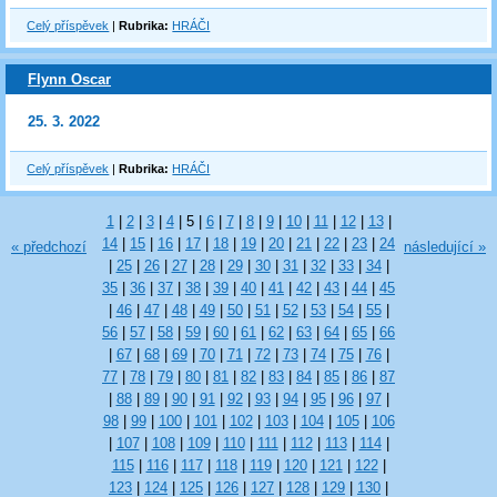
Celý příspěvek
|
Rubrika:
HRÁČI
Flynn Oscar
25. 3. 2022
Celý příspěvek
|
Rubrika:
HRÁČI
1
|
2
|
3
|
4
|
5
|
6
|
7
|
8
|
9
|
10
|
11
|
12
|
13
|
14
|
15
|
16
|
17
|
18
|
19
|
20
|
21
|
22
|
23
|
24
« předchozí
následující »
|
25
|
26
|
27
|
28
|
29
|
30
|
31
|
32
|
33
|
34
|
35
|
36
|
37
|
38
|
39
|
40
|
41
|
42
|
43
|
44
|
45
|
46
|
47
|
48
|
49
|
50
|
51
|
52
|
53
|
54
|
55
|
56
|
57
|
58
|
59
|
60
|
61
|
62
|
63
|
64
|
65
|
66
|
67
|
68
|
69
|
70
|
71
|
72
|
73
|
74
|
75
|
76
|
77
|
78
|
79
|
80
|
81
|
82
|
83
|
84
|
85
|
86
|
87
|
88
|
89
|
90
|
91
|
92
|
93
|
94
|
95
|
96
|
97
|
98
|
99
|
100
|
101
|
102
|
103
|
104
|
105
|
106
|
107
|
108
|
109
|
110
|
111
|
112
|
113
|
114
|
115
|
116
|
117
|
118
|
119
|
120
|
121
|
122
|
123
|
124
|
125
|
126
|
127
|
128
|
129
|
130
|