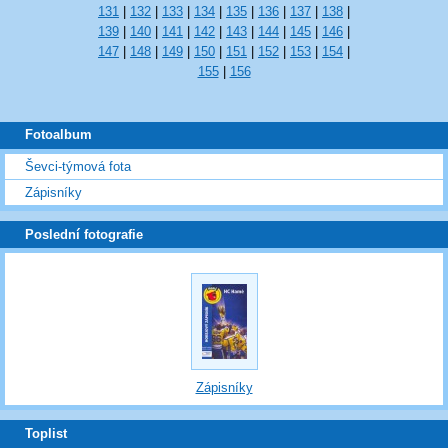
131
|
132
|
133
|
134
|
135
|
136
|
137
|
138
|
139
|
140
|
141
|
142
|
143
|
144
|
145
|
146
|
147
|
148
|
149
|
150
|
151
|
152
|
153
|
154
|
155
|
156
Fotoalbum
Ševci-týmová fota
Zápisníky
Poslední fotografie
Zápisníky
Toplist