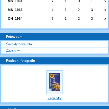
MS 1961
7
1
0
1
x
MS 1963
4
1
2
3
x
OH 1964
7
1
2
3
x
Fotoalbum
Ševci-týmová fota
Zápisníky
Poslední fotografie
Zápisníky