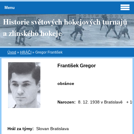
Menu
Historie světových hokejových turnajů
a zlínského hokeje
Úvod
»
HRÁČI
»
Gregor František
František Gregor
obránce
Narozen:
8. 12. 1938 v Bratislavě + 10
Hrál za týmy:
Slovan Bratislava