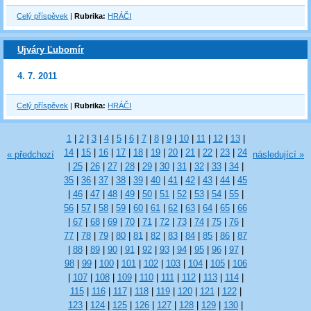
Celý příspěvek
|
Rubrika:
HRÁČI
Ujváry Ľubomír
4. 7. 2011
Celý příspěvek
|
Rubrika:
HRÁČI
1
|
2
|
3
|
4
|
5
|
6
|
7
|
8
|
9
|
10
|
11
|
12
|
13
|
14
|
15
|
16
|
17
|
18
|
19
|
20
|
21
|
22
|
23
|
24
« předchozí
následující »
|
25
|
26
|
27
|
28
|
29
|
30
|
31
|
32
|
33
|
34
|
35
|
36
|
37
|
38
|
39
|
40
|
41
|
42
|
43
|
44
|
45
|
46
|
47
|
48
|
49
|
50
|
51
|
52
|
53
|
54
|
55
|
56
|
57
|
58
|
59
|
60
|
61
|
62
|
63
|
64
|
65
|
66
|
67
|
68
|
69
|
70
|
71
|
72
|
73
|
74
|
75
|
76
|
77
|
78
|
79
|
80
|
81
|
82
|
83
|
84
|
85
|
86
|
87
|
88
|
89
|
90
|
91
|
92
|
93
|
94
|
95
|
96
|
97
|
98
|
99
|
100
|
101
|
102
|
103
|
104
|
105
|
106
|
107
|
108
|
109
|
110
|
111
|
112
|
113
|
114
|
115
|
116
|
117
|
118
|
119
|
120
|
121
|
122
|
123
|
124
|
125
|
126
|
127
|
128
|
129
|
130
|