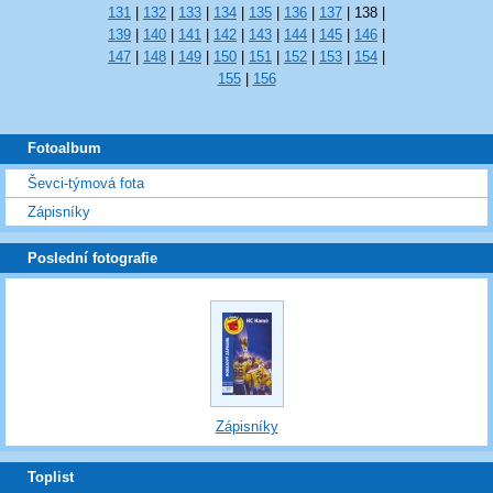
131
|
132
|
133
|
134
|
135
|
136
|
137
|
138
|
139
|
140
|
141
|
142
|
143
|
144
|
145
|
146
|
147
|
148
|
149
|
150
|
151
|
152
|
153
|
154
|
155
|
156
Fotoalbum
Ševci-týmová fota
Zápisníky
Poslední fotografie
Zápisníky
Toplist