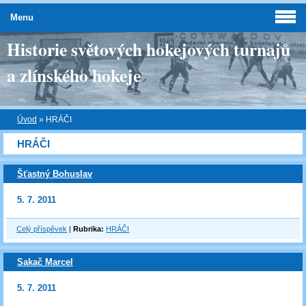
Menu
Historie světových hokejových turnajů
a zlínského hokeje
Úvod
»
HRÁČI
HRÁČI
Šťastný Bohuslav
5. 7. 2011
Celý příspěvek
|
Rubrika:
HRÁČI
Sakač Marcel
5. 7. 2011