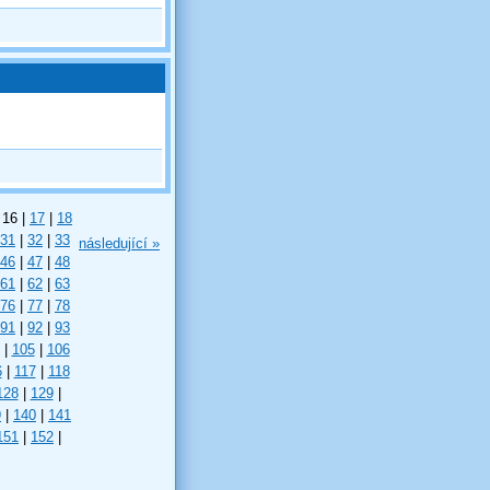
16
|
17
|
18
31
|
32
|
33
následující »
46
|
47
|
48
61
|
62
|
63
76
|
77
|
78
91
|
92
|
93
|
105
|
106
6
|
117
|
118
128
|
129
|
9
|
140
|
141
151
|
152
|