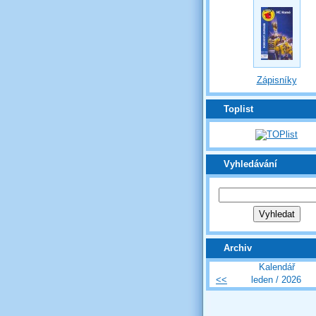
Zápisníky
Toplist
Vyhledávání
Archiv
Kalendář
<<
leden / 2026