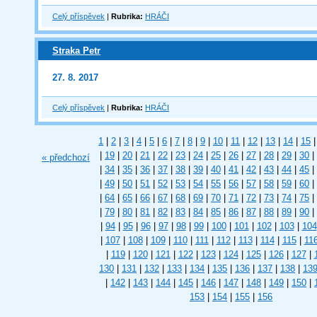
Celý příspěvek
|
Rubrika:
HRÁČI
Straka Petr
27. 8. 2017
Celý příspěvek
|
Rubrika:
HRÁČI
1
|
2
|
3
|
4
|
5
|
6
|
7
|
8
|
9
|
10
|
11
|
12
|
13
|
14
|
15
|
|
19
|
20
|
21
|
22
|
23
|
24
|
25
|
26
|
27
|
28
|
29
|
30
|
« předchozí
|
34
|
35
|
36
|
37
|
38
|
39
|
40
|
41
|
42
|
43
|
44
|
45
|
|
49
|
50
|
51
|
52
|
53
|
54
|
55
|
56
|
57
|
58
|
59
|
60
|
|
64
|
65
|
66
|
67
|
68
|
69
|
70
|
71
|
72
|
73
|
74
|
75
|
|
79
|
80
|
81
|
82
|
83
|
84
|
85
|
86
|
87
|
88
|
89
|
90
|
|
94
|
95
|
96
|
97
|
98
|
99
|
100
|
101
|
102
|
103
|
104
|
107
|
108
|
109
|
110
|
111
|
112
|
113
|
114
|
115
|
11
|
119
|
120
|
121
|
122
|
123
|
124
|
125
|
126
|
127
|
130
|
131
|
132
|
133
|
134
|
135
|
136
|
137
|
138
|
13
|
142
|
143
|
144
|
145
|
146
|
147
|
148
|
149
|
150
|
153
|
154
|
155
|
156