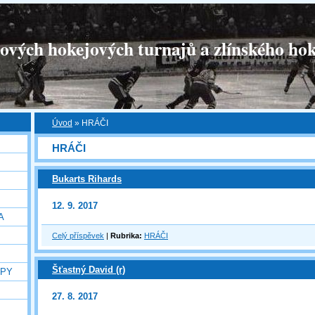
tových hokejových turnajů a zlínského hok
Úvod
»
HRÁČI
HRÁČI
Bukarts Rihards
12. 9. 2017
A
Celý příspěvek
|
Rubrika:
HRÁČI
Šťastný David (r)
OPY
27. 8. 2017