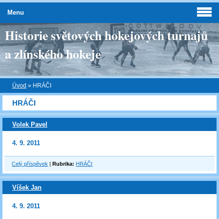
Menu
Historie světových hokejových turnajů
a zlínského hokeje
Úvod
»
HRÁČI
HRÁČI
Volek Pavel
4. 9. 2011
Celý příspěvek
|
Rubrika:
HRÁČI
Víšek Jan
4. 9. 2011