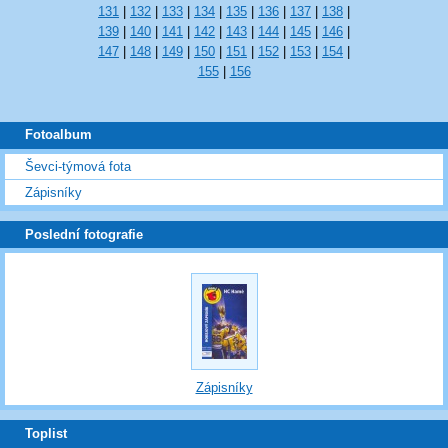
131
|
132
|
133
|
134
|
135
|
136
|
137
|
138
|
139
|
140
|
141
|
142
|
143
|
144
|
145
|
146
|
147
|
148
|
149
|
150
|
151
|
152
|
153
|
154
|
155
|
156
Fotoalbum
Ševci-týmová fota
Zápisníky
Poslední fotografie
Zápisníky
Toplist