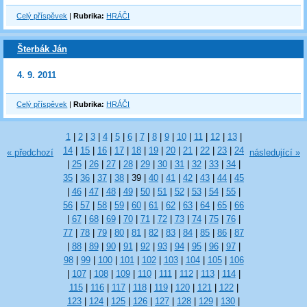
Celý příspěvek
|
Rubrika:
HRÁČI
Šterbák Ján
4. 9. 2011
Celý příspěvek
|
Rubrika:
HRÁČI
1
|
2
|
3
|
4
|
5
|
6
|
7
|
8
|
9
|
10
|
11
|
12
|
13
|
14
|
15
|
16
|
17
|
18
|
19
|
20
|
21
|
22
|
23
|
24
« předchozí
následující »
|
25
|
26
|
27
|
28
|
29
|
30
|
31
|
32
|
33
|
34
|
35
|
36
|
37
|
38
|
39
|
40
|
41
|
42
|
43
|
44
|
45
|
46
|
47
|
48
|
49
|
50
|
51
|
52
|
53
|
54
|
55
|
56
|
57
|
58
|
59
|
60
|
61
|
62
|
63
|
64
|
65
|
66
|
67
|
68
|
69
|
70
|
71
|
72
|
73
|
74
|
75
|
76
|
77
|
78
|
79
|
80
|
81
|
82
|
83
|
84
|
85
|
86
|
87
|
88
|
89
|
90
|
91
|
92
|
93
|
94
|
95
|
96
|
97
|
98
|
99
|
100
|
101
|
102
|
103
|
104
|
105
|
106
|
107
|
108
|
109
|
110
|
111
|
112
|
113
|
114
|
115
|
116
|
117
|
118
|
119
|
120
|
121
|
122
|
123
|
124
|
125
|
126
|
127
|
128
|
129
|
130
|