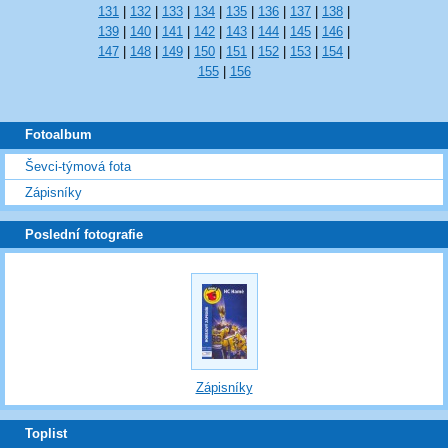
131
|
132
|
133
|
134
|
135
|
136
|
137
|
138
|
139
|
140
|
141
|
142
|
143
|
144
|
145
|
146
|
147
|
148
|
149
|
150
|
151
|
152
|
153
|
154
|
155
|
156
Fotoalbum
Ševci-týmová fota
Zápisníky
Poslední fotografie
Zápisníky
Toplist