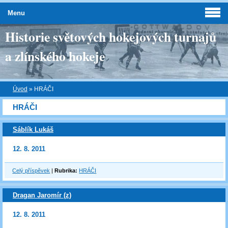
Menu
Historie světových hokejových turnajů
a zlínského hokeje
Úvod
»
HRÁČI
HRÁČI
Sáblík Lukáš
12. 8. 2011
Celý příspěvek
|
Rubrika:
HRÁČI
Dragan Jaromír (z)
12. 8. 2011