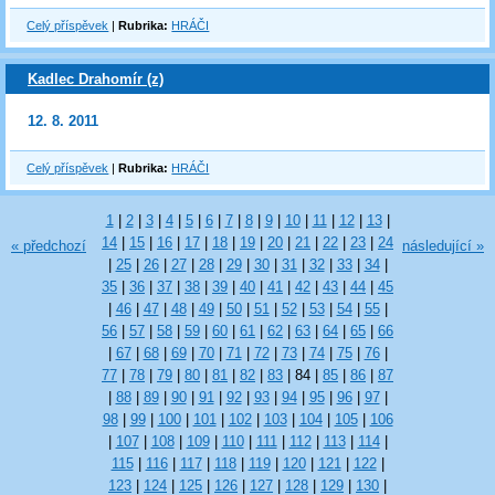
Celý příspěvek
|
Rubrika:
HRÁČI
Kadlec Drahomír (z)
12. 8. 2011
Celý příspěvek
|
Rubrika:
HRÁČI
1
|
2
|
3
|
4
|
5
|
6
|
7
|
8
|
9
|
10
|
11
|
12
|
13
|
14
|
15
|
16
|
17
|
18
|
19
|
20
|
21
|
22
|
23
|
24
« předchozí
následující »
|
25
|
26
|
27
|
28
|
29
|
30
|
31
|
32
|
33
|
34
|
35
|
36
|
37
|
38
|
39
|
40
|
41
|
42
|
43
|
44
|
45
|
46
|
47
|
48
|
49
|
50
|
51
|
52
|
53
|
54
|
55
|
56
|
57
|
58
|
59
|
60
|
61
|
62
|
63
|
64
|
65
|
66
|
67
|
68
|
69
|
70
|
71
|
72
|
73
|
74
|
75
|
76
|
77
|
78
|
79
|
80
|
81
|
82
|
83
|
84
|
85
|
86
|
87
|
88
|
89
|
90
|
91
|
92
|
93
|
94
|
95
|
96
|
97
|
98
|
99
|
100
|
101
|
102
|
103
|
104
|
105
|
106
|
107
|
108
|
109
|
110
|
111
|
112
|
113
|
114
|
115
|
116
|
117
|
118
|
119
|
120
|
121
|
122
|
123
|
124
|
125
|
126
|
127
|
128
|
129
|
130
|