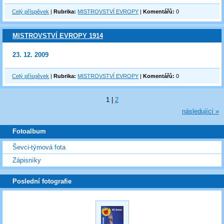
Celý příspěvek
|
Rubrika:
MISTROVSTVÍ EVROPY
|
Komentářů:
0
MISTROVSTVÍ EVROPY 1914
23. 12. 2009
Celý příspěvek
|
Rubrika:
MISTROVSTVÍ EVROPY
|
Komentářů:
0
1
|
2
následující »
Fotoalbum
Ševci-týmová fota
Zápisníky
Poslední fotografie