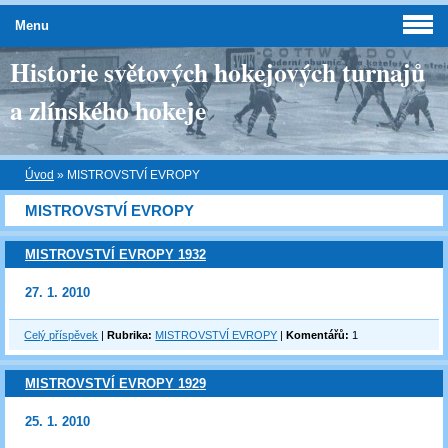
Menu
Historie světových hokejových turnajů
a zlínského hokeje
Úvod
»
MISTROVSTVÍ EVROPY
MISTROVSTVÍ EVROPY
MISTROVSTVÍ EVROPY 1932
27. 1. 2010
Celý příspěvek
|
Rubrika:
MISTROVSTVÍ EVROPY
|
Komentářů:
1
MISTROVSTVÍ EVROPY 1929
25. 1. 2010