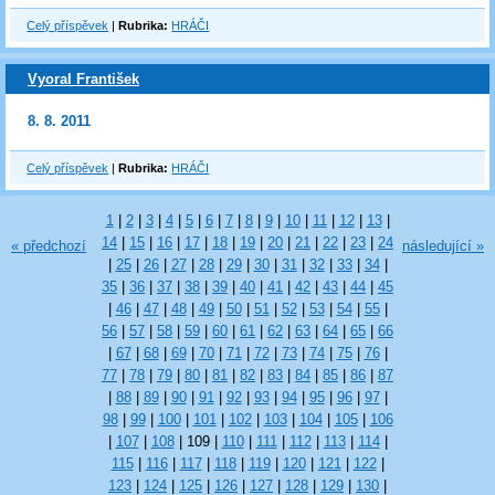
Celý příspěvek
|
Rubrika:
HRÁČI
Vyoral František
8. 8. 2011
Celý příspěvek
|
Rubrika:
HRÁČI
1
|
2
|
3
|
4
|
5
|
6
|
7
|
8
|
9
|
10
|
11
|
12
|
13
|
14
|
15
|
16
|
17
|
18
|
19
|
20
|
21
|
22
|
23
|
24
« předchozí
následující »
|
25
|
26
|
27
|
28
|
29
|
30
|
31
|
32
|
33
|
34
|
35
|
36
|
37
|
38
|
39
|
40
|
41
|
42
|
43
|
44
|
45
|
46
|
47
|
48
|
49
|
50
|
51
|
52
|
53
|
54
|
55
|
56
|
57
|
58
|
59
|
60
|
61
|
62
|
63
|
64
|
65
|
66
|
67
|
68
|
69
|
70
|
71
|
72
|
73
|
74
|
75
|
76
|
77
|
78
|
79
|
80
|
81
|
82
|
83
|
84
|
85
|
86
|
87
|
88
|
89
|
90
|
91
|
92
|
93
|
94
|
95
|
96
|
97
|
98
|
99
|
100
|
101
|
102
|
103
|
104
|
105
|
106
|
107
|
108
|
109
|
110
|
111
|
112
|
113
|
114
|
115
|
116
|
117
|
118
|
119
|
120
|
121
|
122
|
123
|
124
|
125
|
126
|
127
|
128
|
129
|
130
|