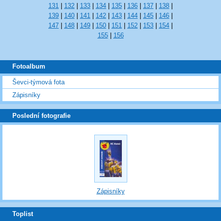
131
|
132
|
133
|
134
|
135
|
136
|
137
|
138
|
139
|
140
|
141
|
142
|
143
|
144
|
145
|
146
|
147
|
148
|
149
|
150
|
151
|
152
|
153
|
154
|
155
|
156
Fotoalbum
Ševci-týmová fota
Zápisníky
Poslední fotografie
Zápisníky
Toplist