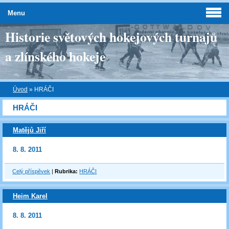
Menu
Historie světových hokejových turnajů
a zlínského hokeje
Úvod
»
HRÁČI
HRÁČI
Matějů Jiří
8. 8. 2011
Celý příspěvek
|
Rubrika:
HRÁČI
Heim Karel
8. 8. 2011