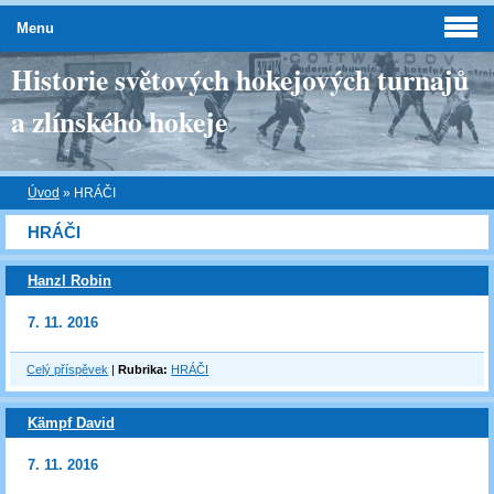
Menu
Historie světových hokejových turnajů
a zlínského hokeje
Úvod
»
HRÁČI
HRÁČI
Hanzl Robin
7. 11. 2016
Celý příspěvek
|
Rubrika:
HRÁČI
Kämpf David
7. 11. 2016