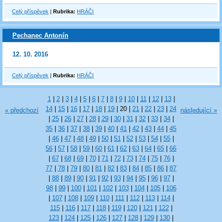
Celý příspěvek
|
Rubrika:
HRÁČI
Pechanec Antonín
12. 10. 2016
Celý příspěvek
|
Rubrika:
HRÁČI
1
|
2
|
3
|
4
|
5
|
6
|
7
|
8
|
9
|
10
|
11
|
12
|
13
|
14
|
15
|
16
|
17
|
18
|
19
|
20
|
21
|
22
|
23
|
24
« předchozí
následující »
|
25
|
26
|
27
|
28
|
29
|
30
|
31
|
32
|
33
|
34
|
35
|
36
|
37
|
38
|
39
|
40
|
41
|
42
|
43
|
44
|
45
|
46
|
47
|
48
|
49
|
50
|
51
|
52
|
53
|
54
|
55
|
56
|
57
|
58
|
59
|
60
|
61
|
62
|
63
|
64
|
65
|
66
|
67
|
68
|
69
|
70
|
71
|
72
|
73
|
74
|
75
|
76
|
77
|
78
|
79
|
80
|
81
|
82
|
83
|
84
|
85
|
86
|
87
|
88
|
89
|
90
|
91
|
92
|
93
|
94
|
95
|
96
|
97
|
98
|
99
|
100
|
101
|
102
|
103
|
104
|
105
|
106
|
107
|
108
|
109
|
110
|
111
|
112
|
113
|
114
|
115
|
116
|
117
|
118
|
119
|
120
|
121
|
122
|
123
|
124
|
125
|
126
|
127
|
128
|
129
|
130
|