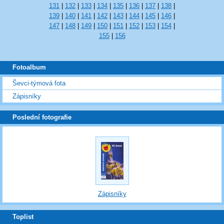
131
|
132
|
133
|
134
|
135
|
136
|
137
|
138
|
139
|
140
|
141
|
142
|
143
|
144
|
145
|
146
|
147
|
148
|
149
|
150
|
151
|
152
|
153
|
154
|
155
|
156
Fotoalbum
Ševci-týmová fota
Zápisníky
Poslední fotografie
Zápisníky
Toplist