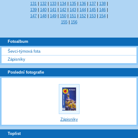
131
|
132
|
133
|
134
|
135
|
136
|
137
|
138
|
139
|
140
|
141
|
142
|
143
|
144
|
145
|
146
|
147
|
148
|
149
|
150
|
151
|
152
|
153
|
154
|
155
|
156
Fotoalbum
Ševci-týmová fota
Zápisníky
Poslední fotografie
Zápisníky
Toplist