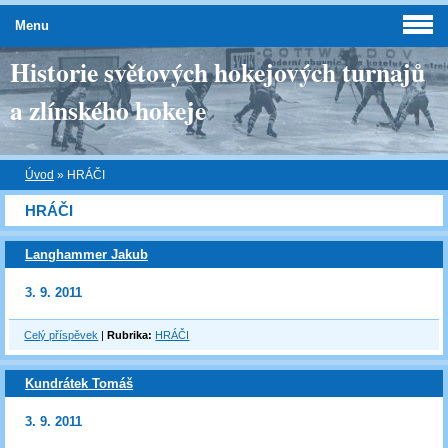
Menu
Historie světových hokejových turnajů
a zlínského hokeje
Úvod
»
HRÁČI
HRÁČI
Langhammer Jakub
3. 9. 2011
Celý příspěvek
|
Rubrika:
HRÁČI
Kundrátek Tomáš
3. 9. 2011