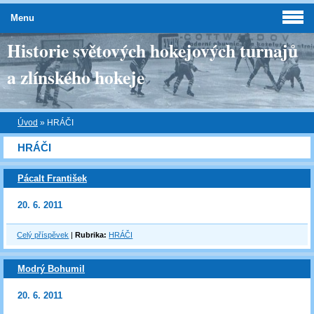
Menu
Historie světových hokejových turnajů
a zlínského hokeje
Úvod
»
HRÁČI
HRÁČI
Pácalt František
20. 6. 2011
Celý příspěvek
|
Rubrika:
HRÁČI
Modrý Bohumil
20. 6. 2011