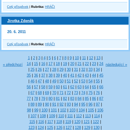
Celý příspěvek
|
Rubrika:
HRÁČI
Jirotka Zdeněk
20. 6. 2011
Celý příspěvek
|
Rubrika:
HRÁČI
1
|
2
|
3
|
4
|
5
|
6
|
7
|
8
|
9
|
10
|
11
|
12
|
13
|
14
|
15
|
16
|
17
|
18
|
19
|
20
|
21
|
22
|
23
|
24
« předchozí
následující »
|
25
|
26
|
27
|
28
|
29
|
30
|
31
|
32
|
33
|
34
|
35
|
36
|
37
|
38
|
39
|
40
|
41
|
42
|
43
|
44
|
45
|
46
|
47
|
48
|
49
|
50
|
51
|
52
|
53
|
54
|
55
|
56
|
57
|
58
|
59
|
60
|
61
|
62
|
63
|
64
|
65
|
66
|
67
|
68
|
69
|
70
|
71
|
72
|
73
|
74
|
75
|
76
|
77
|
78
|
79
|
80
|
81
|
82
|
83
|
84
|
85
|
86
|
87
|
88
|
89
|
90
|
91
|
92
|
93
|
94
|
95
|
96
|
97
|
98
|
99
|
100
|
101
|
102
|
103
|
104
|
105
|
106
|
107
|
108
|
109
|
110
|
111
|
112
|
113
|
114
|
115
|
116
|
117
|
118
|
119
|
120
|
121
|
122
|
123
|
124
|
125
|
126
|
127
|
128
|
129
|
130
|