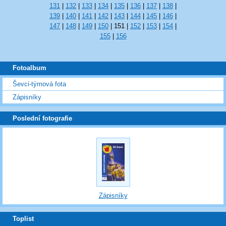
131
|
132
|
133
|
134
|
135
|
136
|
137
|
138
|
139
|
140
|
141
|
142
|
143
|
144
|
145
|
146
|
147
|
148
|
149
|
150
|
151
|
152
|
153
|
154
|
155
|
156
Fotoalbum
Ševci-týmová fota
Zápisníky
Poslední fotografie
Zápisníky
Toplist