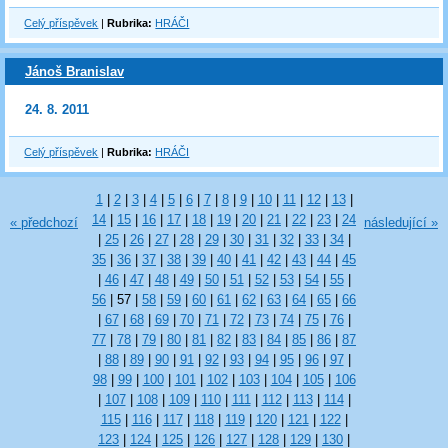
Celý příspěvek
|
Rubrika:
HRÁČI
Jánoš Branislav
24. 8. 2011
Celý příspěvek
|
Rubrika:
HRÁČI
1
|
2
|
3
|
4
|
5
|
6
|
7
|
8
|
9
|
10
|
11
|
12
|
13
|
14
|
15
|
16
|
17
|
18
|
19
|
20
|
21
|
22
|
23
|
24
« předchozí
následující »
|
25
|
26
|
27
|
28
|
29
|
30
|
31
|
32
|
33
|
34
|
35
|
36
|
37
|
38
|
39
|
40
|
41
|
42
|
43
|
44
|
45
|
46
|
47
|
48
|
49
|
50
|
51
|
52
|
53
|
54
|
55
|
56
|
57
|
58
|
59
|
60
|
61
|
62
|
63
|
64
|
65
|
66
|
67
|
68
|
69
|
70
|
71
|
72
|
73
|
74
|
75
|
76
|
77
|
78
|
79
|
80
|
81
|
82
|
83
|
84
|
85
|
86
|
87
|
88
|
89
|
90
|
91
|
92
|
93
|
94
|
95
|
96
|
97
|
98
|
99
|
100
|
101
|
102
|
103
|
104
|
105
|
106
|
107
|
108
|
109
|
110
|
111
|
112
|
113
|
114
|
115
|
116
|
117
|
118
|
119
|
120
|
121
|
122
|
123
|
124
|
125
|
126
|
127
|
128
|
129
|
130
|