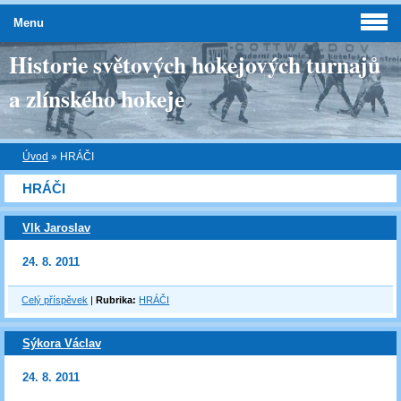
Menu
Historie světových hokejových turnajů
a zlínského hokeje
Úvod
»
HRÁČI
HRÁČI
Vlk Jaroslav
24. 8. 2011
Celý příspěvek
|
Rubrika:
HRÁČI
Sýkora Václav
24. 8. 2011