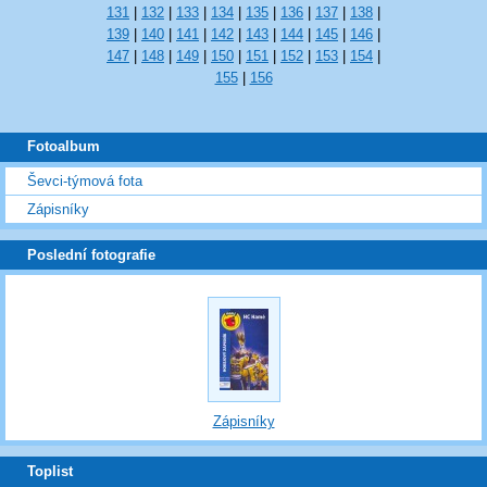
131
|
132
|
133
|
134
|
135
|
136
|
137
|
138
|
139
|
140
|
141
|
142
|
143
|
144
|
145
|
146
|
147
|
148
|
149
|
150
|
151
|
152
|
153
|
154
|
155
|
156
Fotoalbum
Ševci-týmová fota
Zápisníky
Poslední fotografie
Zápisníky
Toplist