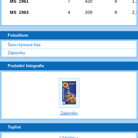
MS 1961
7
420
9
1,
MS 1963
4
209
8
2,
Fotoalbum
Ševci-týmová fota
Zápisníky
Poslední fotografie
Zápisníky
Toplist