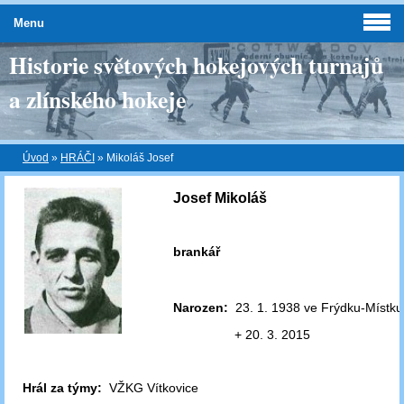
Menu
Historie světových hokejových turnajů
a zlínského hokeje
Úvod
»
HRÁČI
»
Mikoláš Josef
Josef Mikoláš
brankář
Narozen:
23. 1. 1938 ve Frýdku-Místku
+ 20. 3. 2015
Hrál za týmy:
VŽKG Vítkovice