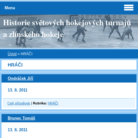
Menu
Historie světových hokejových turnajů
a zlínského hokeje
Úvod
»
HRÁČI
HRÁČI
Ondráček Jiří
13. 8. 2011
Celý příspěvek
|
Rubrika:
HRÁČI
Brunec Tomáš
13. 8. 2011