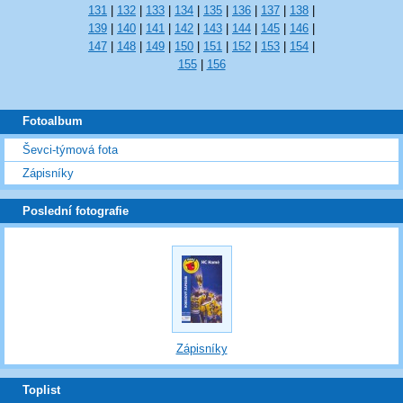
131
|
132
|
133
|
134
|
135
|
136
|
137
|
138
|
139
|
140
|
141
|
142
|
143
|
144
|
145
|
146
|
147
|
148
|
149
|
150
|
151
|
152
|
153
|
154
|
155
|
156
Fotoalbum
Ševci-týmová fota
Zápisníky
Poslední fotografie
Zápisníky
Toplist