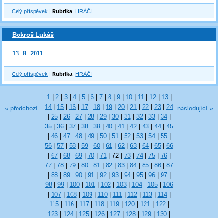
Celý příspěvek
|
Rubrika:
HRÁČI
Bokroš Lukáš
13. 8. 2011
Celý příspěvek
|
Rubrika:
HRÁČI
1
|
2
|
3
|
4
|
5
|
6
|
7
|
8
|
9
|
10
|
11
|
12
|
13
|
14
|
15
|
16
|
17
|
18
|
19
|
20
|
21
|
22
|
23
|
24
« předchozí
následující »
|
25
|
26
|
27
|
28
|
29
|
30
|
31
|
32
|
33
|
34
|
35
|
36
|
37
|
38
|
39
|
40
|
41
|
42
|
43
|
44
|
45
|
46
|
47
|
48
|
49
|
50
|
51
|
52
|
53
|
54
|
55
|
56
|
57
|
58
|
59
|
60
|
61
|
62
|
63
|
64
|
65
|
66
|
67
|
68
|
69
|
70
|
71
|
72
|
73
|
74
|
75
|
76
|
77
|
78
|
79
|
80
|
81
|
82
|
83
|
84
|
85
|
86
|
87
|
88
|
89
|
90
|
91
|
92
|
93
|
94
|
95
|
96
|
97
|
98
|
99
|
100
|
101
|
102
|
103
|
104
|
105
|
106
|
107
|
108
|
109
|
110
|
111
|
112
|
113
|
114
|
115
|
116
|
117
|
118
|
119
|
120
|
121
|
122
|
123
|
124
|
125
|
126
|
127
|
128
|
129
|
130
|