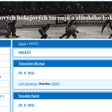
tových hokejových turnajů a zlínského hok
Úvod
»
HRÁČI
HRÁČI
Trávníček Michal
25. 8. 2011
A
Celý příspěvek
|
Rubrika:
HRÁČI
Soudek Karel
OPY
25. 8. 2011