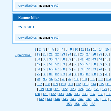
Celý příspěvek
|
Rubrika:
HRÁČI
Kastner Milan
25. 8. 2011
Celý příspěvek
|
Rubrika:
HRÁČI
1
|
2
|
3
|
4
|
5
|
6
|
7
|
8
|
9
|
10
|
11
|
12
|
13
|
14
|
15
|
|
19
|
20
|
21
|
22
|
23
|
24
|
25
|
26
|
27
|
28
|
29
|
30
|
« předchozí
|
34
|
35
|
36
|
37
|
38
|
39
|
40
|
41
|
42
|
43
|
44
|
45
|
|
49
|
50
|
51
|
52
|
53
|
54
|
55
|
56
|
57
|
58
|
59
|
60
|
|
64
|
65
|
66
|
67
|
68
|
69
|
70
|
71
|
72
|
73
|
74
|
75
|
|
79
|
80
|
81
|
82
|
83
|
84
|
85
|
86
|
87
|
88
|
89
|
90
|
|
94
|
95
|
96
|
97
|
98
|
99
|
100
|
101
|
102
|
103
|
104
|
107
|
108
|
109
|
110
|
111
|
112
|
113
|
114
|
115
|
11
|
119
|
120
|
121
|
122
|
123
|
124
|
125
|
126
|
127
|
130
|
131
|
132
|
133
|
134
|
135
|
136
|
137
|
138
|
13
|
142
|
143
|
144
|
145
|
146
|
147
|
148
|
149
|
150
|
153
|
154
|
155
|
156