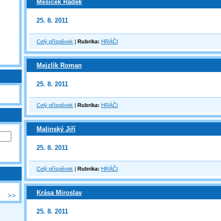
Měsíček Radek
25. 8. 2011
Celý příspěvek
|
Rubrika:
HRÁČI
Mejzlík Roman
25. 8. 2011
Celý příspěvek
|
Rubrika:
HRÁČI
Malinský Jiří
25. 8. 2011
Celý příspěvek
|
Rubrika:
HRÁČI
Krása Miroslav
>>
25. 8. 2011