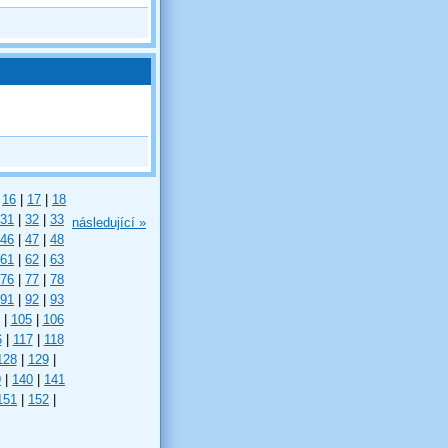
16
|
17
|
18
31
|
32
|
33
následující »
46
|
47
|
48
61
|
62
|
63
76
|
77
|
78
91
|
92
|
93
|
105
|
106
6
|
117
|
118
128
|
129
|
9
|
140
|
141
151
|
152
|