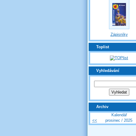
Zápisníky
Toplist
Vyhledávání
Archiv
Kalendář
<<
prosinec / 2025