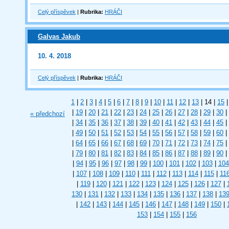
Celý příspěvek
|
Rubrika:
HRÁČI
Galvas Jakub
10. 4. 2018
Celý příspěvek
|
Rubrika:
HRÁČI
1
|
2
|
3
|
4
|
5
|
6
|
7
|
8
|
9
|
10
|
11
|
12
|
13
|
14
|
15
|
|
19
|
20
|
21
|
22
|
23
|
24
|
25
|
26
|
27
|
28
|
29
|
30
|
« předchozí
|
34
|
35
|
36
|
37
|
38
|
39
|
40
|
41
|
42
|
43
|
44
|
45
|
|
49
|
50
|
51
|
52
|
53
|
54
|
55
|
56
|
57
|
58
|
59
|
60
|
|
64
|
65
|
66
|
67
|
68
|
69
|
70
|
71
|
72
|
73
|
74
|
75
|
|
79
|
80
|
81
|
82
|
83
|
84
|
85
|
86
|
87
|
88
|
89
|
90
|
|
94
|
95
|
96
|
97
|
98
|
99
|
100
|
101
|
102
|
103
|
104
|
107
|
108
|
109
|
110
|
111
|
112
|
113
|
114
|
115
|
11
|
119
|
120
|
121
|
122
|
123
|
124
|
125
|
126
|
127
|
130
|
131
|
132
|
133
|
134
|
135
|
136
|
137
|
138
|
13
|
142
|
143
|
144
|
145
|
146
|
147
|
148
|
149
|
150
|
153
|
154
|
155
|
156