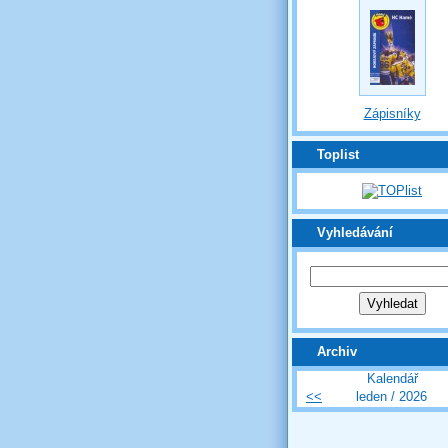
Zápisníky
Toplist
Vyhledávání
Archiv
Kalendář
<<
leden / 2026