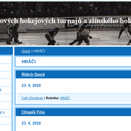
tových hokejových turnajů a zlínského hok
Úvod
»
HRÁČI
HRÁČI
Rittich David
23. 4. 2018
A
Celý příspěvek
|
Rubrika:
HRÁČI
Chlapík Filip
OPY
23. 4. 2018