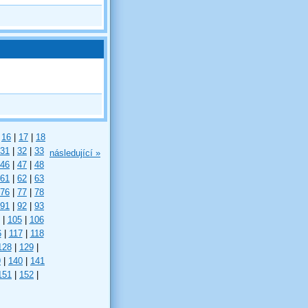
16
|
17
|
18
31
|
32
|
33
následující »
46
|
47
|
48
61
|
62
|
63
76
|
77
|
78
91
|
92
|
93
|
105
|
106
6
|
117
|
118
128
|
129
|
9
|
140
|
141
151
|
152
|