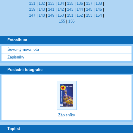
131
|
132
|
133
|
134
|
135
|
136
|
137
|
138
|
139
|
140
|
141
|
142
|
143
|
144
|
145
|
146
|
147
|
148
|
149
|
150
|
151
|
152
|
153
|
154
|
155
|
156
Fotoalbum
Ševci-týmová fota
Zápisníky
Poslední fotografie
Zápisníky
Toplist