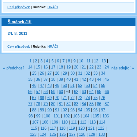
Celý příspěvek
|
Rubrika:
HRÁČI
Šimánek Jiří
24. 8. 2011
Celý příspěvek
|
Rubrika:
HRÁČI
1
|
2
|
3
|
4
|
5
|
6
|
7
|
8
|
9
|
10
|
11
|
12
|
13
|
14
|
15
|
16
|
17
|
18
|
19
|
20
|
21
|
22
|
23
|
24
« předchozí
následující »
|
25
|
26
|
27
|
28
|
29
|
30
|
31
|
32
|
33
|
34
|
35
|
36
|
37
|
38
|
39
|
40
|
41
|
42
|
43
|
44
|
45
|
46
|
47
|
48
|
49
|
50
|
51
|
52
|
53
|
54
|
55
|
56
|
57
|
58
|
59
|
60
|
61
|
62
|
63
|
64
|
65
|
66
|
67
|
68
|
69
|
70
|
71
|
72
|
73
|
74
|
75
|
76
|
77
|
78
|
79
|
80
|
81
|
82
|
83
|
84
|
85
|
86
|
87
|
88
|
89
|
90
|
91
|
92
|
93
|
94
|
95
|
96
|
97
|
98
|
99
|
100
|
101
|
102
|
103
|
104
|
105
|
106
|
107
|
108
|
109
|
110
|
111
|
112
|
113
|
114
|
115
|
116
|
117
|
118
|
119
|
120
|
121
|
122
|
123
|
124
|
125
|
126
|
127
|
128
|
129
|
130
|