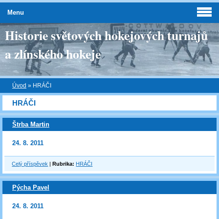
Menu
Historie světových hokejových turnajů
a zlínského hokeje
Úvod
»
HRÁČI
HRÁČI
Štrba Martin
24. 8. 2011
Celý příspěvek
|
Rubrika:
HRÁČI
Pýcha Pavel
24. 8. 2011