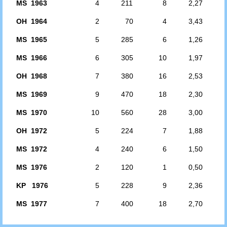
MS 1963
4
211
8
2,27
OH 1964
2
70
4
3,43
MS 1965
5
285
6
1,26
MS 1966
6
305
10
1,97
OH 1968
7
380
16
2,53
MS 1969
9
470
18
2,30
MS 1970
10
560
28
3,00
OH 1972
5
224
7
1,88
MS 1972
4
240
6
1,50
MS 1976
2
120
1
0,50
KP 1976
5
228
9
2,36
MS 1977
7
400
18
2,70