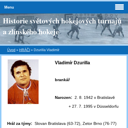
Menu
Historie světových hokejových turnajů
a zlínského hokeje
Úvod
»
HRÁČI
»
Dzurilla Vladimír
Vladimír Dzurilla
brankář
Narozen:
2. 8. 1942 v Bratislavě
+ 27. 7. 1995 v Düsseldorfu
Hrál za týmy:
Slovan Bratislava (63-72), Zetor Brno (76-77)