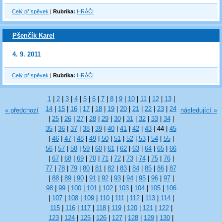
Celý příspěvek
|
Rubrika:
HRÁČI
Pšenčík Karel
4. 9. 2011
Celý příspěvek
|
Rubrika:
HRÁČI
1
|
2
|
3
|
4
|
5
|
6
|
7
|
8
|
9
|
10
|
11
|
12
|
13
|
14
|
15
|
16
|
17
|
18
|
19
|
20
|
21
|
22
|
23
|
24
« předchozí
následující »
|
25
|
26
|
27
|
28
|
29
|
30
|
31
|
32
|
33
|
34
|
35
|
36
|
37
|
38
|
39
|
40
|
41
|
42
|
43
|
44
|
45
|
46
|
47
|
48
|
49
|
50
|
51
|
52
|
53
|
54
|
55
|
56
|
57
|
58
|
59
|
60
|
61
|
62
|
63
|
64
|
65
|
66
|
67
|
68
|
69
|
70
|
71
|
72
|
73
|
74
|
75
|
76
|
77
|
78
|
79
|
80
|
81
|
82
|
83
|
84
|
85
|
86
|
87
|
88
|
89
|
90
|
91
|
92
|
93
|
94
|
95
|
96
|
97
|
98
|
99
|
100
|
101
|
102
|
103
|
104
|
105
|
106
|
107
|
108
|
109
|
110
|
111
|
112
|
113
|
114
|
115
|
116
|
117
|
118
|
119
|
120
|
121
|
122
|
123
|
124
|
125
|
126
|
127
|
128
|
129
|
130
|