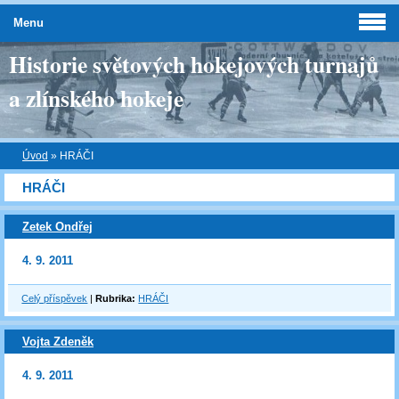
Menu
Historie světových hokejových turnajů
a zlínského hokeje
Úvod
»
HRÁČI
HRÁČI
Zetek Ondřej
4. 9. 2011
Celý příspěvek
|
Rubrika:
HRÁČI
Vojta Zdeněk
4. 9. 2011