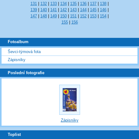
131
|
132
|
133
|
134
|
135
|
136
|
137
|
138
|
139
|
140
|
141
|
142
|
143
|
144
|
145
|
146
|
147
|
148
|
149
|
150
|
151
|
152
|
153
|
154
|
155
|
156
Fotoalbum
Ševci-týmová fota
Zápisníky
Poslední fotografie
Zápisníky
Toplist