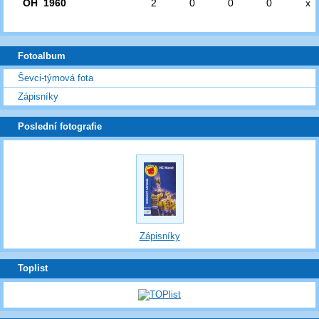
OH 1960
2
0
0
0
x
Fotoalbum
Ševci-týmová fota
Zápisníky
Poslední fotografie
Zápisníky
Toplist