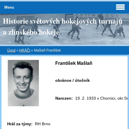
Menu
Historie světových hokejových turnajů
a zlínského hokeje
Úvod
»
HRÁČI
»
Mašlaň František
František Mašlaň
obránce / útočník
Narozen:
19. 2. 1933 v Chornici, okr.Sv
Hrál za týmy:
RH Brno