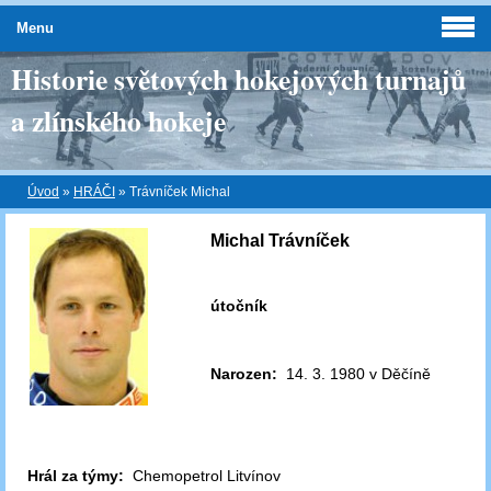
Menu
Historie světových hokejových turnajů
a zlínského hokeje
Úvod
»
HRÁČI
»
Trávníček Michal
Michal Trávníček
útočník
Narozen:
14. 3. 1980 v Děčíně
Hrál za týmy:
Chemopetrol Litvínov