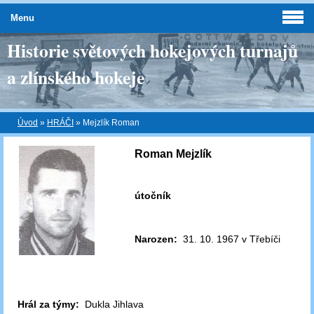
Menu
Historie světových hokejových turnajů
a zlínského hokeje
Úvod
»
HRÁČI
»
Mejzlík Roman
Roman Mejzlík
útočník
Narozen:
31. 10. 1967 v Třebíči
Hrál za týmy:
Dukla Jihlava