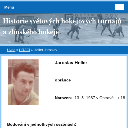
Menu
Historie světových hokejových turnajů
a zlínského hokeje
Úvod
»
HRÁČI
»
Heller Jaroslav
Jaroslav Heller
obránce
Narozen:
13. 3. 1937 v Ostravě + 18. 
Bodování v jednotlivých sezónách: