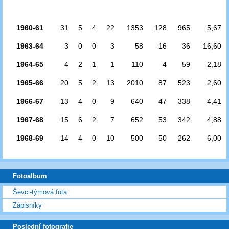
1960-61
31
5
4
22
1353
128
965
5,67
1963-64
3
0
0
3
58
16
36
16,60
1964-65
4
2
1
1
110
4
59
2,18
1965-66
20
5
2
13
2010
87
523
2,60
1966-67
13
4
0
9
640
47
338
4,41
1967-68
15
6
2
7
652
53
342
4,88
1968-69
14
4
0
10
500
50
262
6,00
Fotoalbum
Ševci-týmová fota
Zápisníky
Poslední fotografie