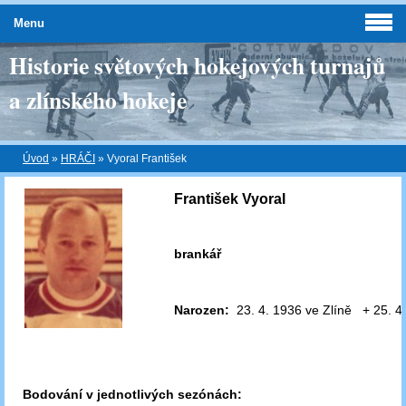
Menu
Historie světových hokejových turnajů
a zlínského hokeje
Úvod
»
HRÁČI
»
Vyoral František
František Vyoral
brankář
Narozen:
23. 4. 1936 ve Zlíně + 25. 4
Bodování v jednotlivých sezónách: