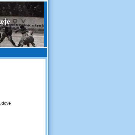
eje
aldově