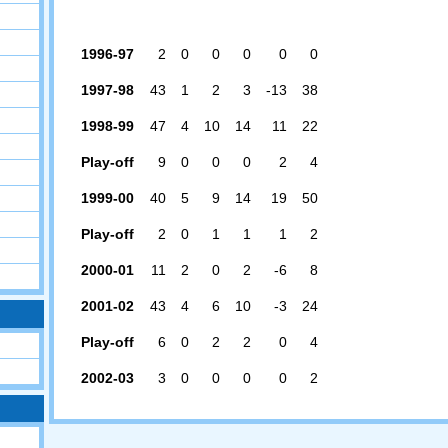
1996-97
2
0
0
0
0
0
1997-98
43
1
2
3
-13
38
1998-99
47
4
10
14
11
22
Play-off
9
0
0
0
2
4
1999-00
40
5
9
14
19
50
Play-off
2
0
1
1
1
2
2000-01
11
2
0
2
-6
8
2001-02
43
4
6
10
-3
24
Play-off
6
0
2
2
0
4
2002-03
3
0
0
0
0
2