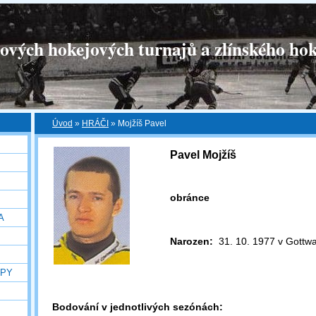
tových hokejových turnajů a zlínského hok
Úvod
»
HRÁČI
»
Mojžíš Pavel
Pavel Mojžíš
obránce
A
Narozen:
31. 10. 1977 v Gottw
OPY
Bodování v jednotlivých sezónách: