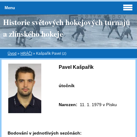
Menu
Historie světových hokejových turnajů
a zlínského hokeje
Úvod
»
HRÁČI
»
Kašpařík Pavel (z)
Pavel Kašpařík
útočník
Narozen:
11. 1. 1979 v Písku
Bodování v jednotlivých sezónách: