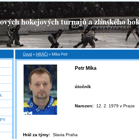
tových hokejových turnajů a zlínského hok
Úvod
»
HRÁČI
»
Míka Petr
Petr Míka
útočník
A
Narozen:
12. 2. 1979 v Praze
OPY
Hrál za týmy:
Slavia Praha