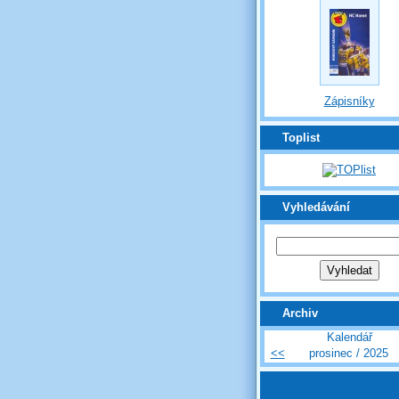
Zápisníky
Toplist
Vyhledávání
Archiv
Kalendář
<<
prosinec / 2025