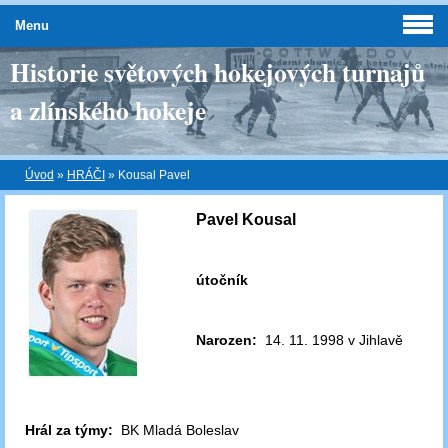
Menu
Historie světových hokejových turnajů
a zlínského hokeje
Úvod
»
HRÁČI
»
Kousal Pavel
Pavel Kousal
útočník
Narozen:
14. 11. 1998 v Jihlavě
Hrál za týmy:
BK Mladá Boleslav