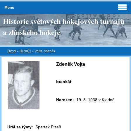
Menu
Historie světových hokejových turnajů
a zlínského hokeje
Úvod
»
HRÁČI
»
Vojta Zdeněk
Zdeněk Vojta
brankář
Narozen:
19. 5. 1938 v Kladně
Hrál za týmy:
Spartak Plzeň