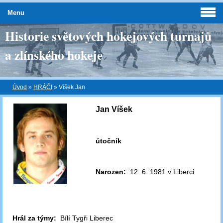
Menu
Historie světových hokejových turnajů
a zlínského hokeje
Úvod
»
HRÁČI
»
Víšek Jan
Jan Víšek
útočník
Narozen:
12. 6. 1981 v Liberci
Hrál za týmy:
Bílí Tygři Liberec