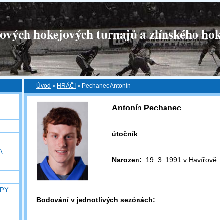
tových hokejových turnajů a zlínského hok
Úvod
»
HRÁČI
»
Pechanec Antonín
Antonín Pechanec
útočník
A
Narozen:
19. 3. 1991 v Havířově
OPY
Bodování v jednotlivých sezónách: