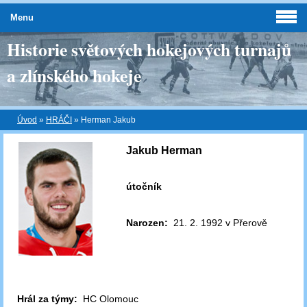
Menu
Historie světových hokejových turnajů
a zlínského hokeje
Úvod
»
HRÁČI
»
Herman Jakub
Jakub Herman
útočník
Narozen:
21. 2. 1992 v Přerově
Hrál za týmy:
HC Olomouc