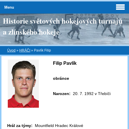
Menu
Historie světových hokejových turnajů
a zlínského hokeje
Úvod
»
HRÁČI
»
Pavlík Filip
Filip Pavlík
obránce
Narozen:
20. 7. 1992 v Třebíči
Hrál za týmy:
Mountfield Hradec Králové