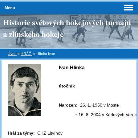
Menu
Historie světových hokejových turnajů
a zlínského hokeje
Úvod
»
HRÁČI
»
Hlinka Ivan
Ivan Hlinka
útočník
Narozen:
26. 1. 1950 v Mostě
+ 16. 8. 2004 v Karlových Varec
Hrál za týmy:
CHZ Litvínov