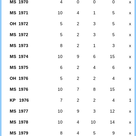
MS 1970
4
0
0
0
x
MS 1971
10
4
1
5
x
OH 1972
5
2
3
5
x
MS 1972
5
2
3
5
x
MS 1973
8
2
1
3
x
MS 1974
10
9
6
15
x
MS 1975
6
2
4
6
x
OH 1976
5
2
2
4
x
MS 1976
10
7
8
15
x
KP 1976
7
2
2
4
1
MS 1977
10
9
3
12
x
MS 1978
10
4
10
14
x
MS 1979
8
4
5
9
x