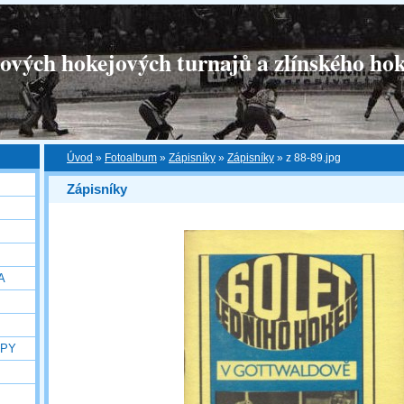
tových hokejových turnajů a zlínského hok
Úvod
»
Fotoalbum
»
Zápisníky
»
Zápisníky
»
z 88-89.jpg
Zápisníky
A
OPY