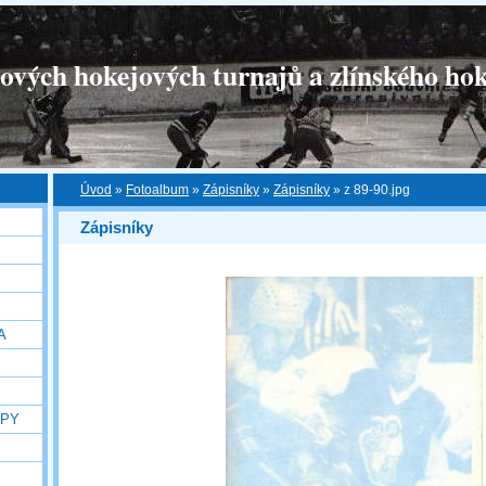
tových hokejových turnajů a zlínského hok
Úvod
»
Fotoalbum
»
Zápisníky
»
Zápisníky
»
z 89-90.jpg
Zápisníky
A
OPY