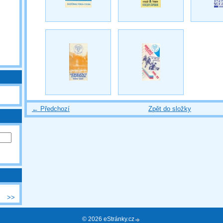
← Předchozí
Zpět do složky
>>
© 2026 eStránky.cz