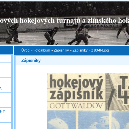
tových hokejových turnajů a zlínského hok
Úvod
»
Fotoalbum
»
Zápisníky
»
Zápisníky
»
z 83-84.jpg
Zápisníky
A
OPY