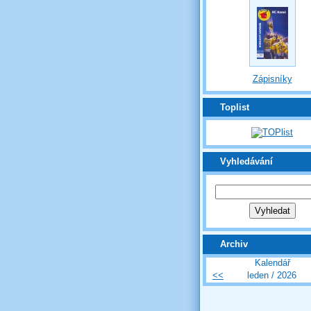
Zápisníky
Toplist
Vyhledávání
Archiv
Kalendář
<<
leden / 2026