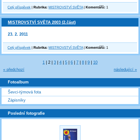
Celý příspěvek
|
Rubrika:
MISTROVSTVÍ SVĚTA
|
Komentářů:
1
MISTROVSTVÍ SVĚTA 2003 (2.část)
23. 2. 2011
Celý příspěvek
|
Rubrika:
MISTROVSTVÍ SVĚTA
|
Komentářů:
1
1
|
2
|
3
|
4
|
5
|
6
|
7
|
8
|
9
|
10
« předchozí
následující »
Fotoalbum
Ševci-týmová fota
Zápisníky
Poslední fotografie