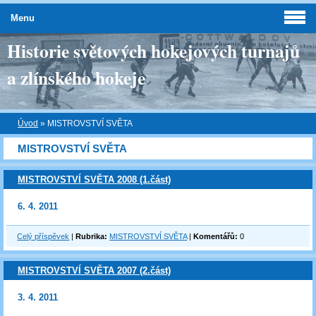
Menu
Historie světových hokejových turnajů
a zlínského hokeje
Úvod
»
MISTROVSTVÍ SVĚTA
MISTROVSTVÍ SVĚTA
MISTROVSTVÍ SVĚTA 2008 (1.část)
6. 4. 2011
Celý příspěvek
|
Rubrika:
MISTROVSTVÍ SVĚTA
|
Komentářů:
0
MISTROVSTVÍ SVĚTA 2007 (2.část)
3. 4. 2011