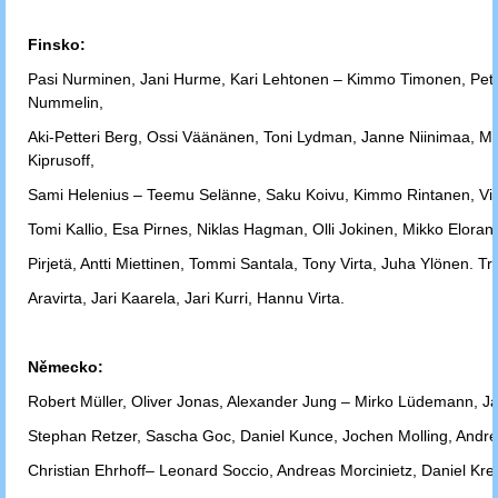
Finsko:
Pasi Nurminen, Jani Hurme, Kari Lehtonen – Kimmo Timonen, Pett
Nummelin,
Aki-Petteri Berg, Ossi Väänänen, Toni Lydman, Janne Niinimaa, M
Kiprusoff,
Sami
Helenius – Teemu Selänne, Saku Koivu, Kimmo Rintanen, Vill
Tomi
Kallio, Esa Pirnes, Niklas Hagman, Olli Jokinen, Mikko Eloran
Pirjetä, Antti
Miettinen, Tommi Santala, Tony Virta, Juha Ylönen. Tr
Aravirta, Jari
Kaarela, Jari Kurri, Hannu Virta.
Německo:
Robert Müller, Oliver Jonas, Alexander Jung – Mirko Lüdemann, J
Stephan
Retzer, Sascha Goc, Daniel Kunce, Jochen Molling, Andr
Christian Ehrhoff
– Leonard Soccio, Andreas Morcinietz, Daniel Kre