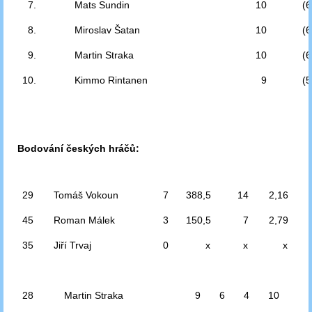
7.
Mats Sundin
10
(6
8.
Miroslav Šatan
10
(6
9.
Martin Straka
10
(6
10.
Kimmo Rintanen
9
(5
Bodování českých hráčů:
29
Tomáš Vokoun
7
388,5
14
2,16
45
Roman Málek
3
150,5
7
2,79
35
Jiří Trvaj
0
x
x
x
28
Martin Straka
9
6
4
10