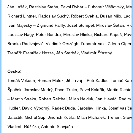
Ján Lašák, Rastislav Staňa, Pavol Rybár – Ľubomír Višňovský, Mar
Richard
Lintner, Radoslav Suchý, Róbert Švehla, Dušan Milo, Ladis
Ivan
Majeský – Žigmund Pálffy, Jozef Stümpel, Miroslav Šatan, Ri
Ladislav
Nagy, Peter Bondra, Miroslav Hlinka, Richard Kapuš, Pavo
Branko
Radivojevič, Vladimír Országh, Ľubomír Vaic, Zdeno Cíger,
Trenéři:
František Hossa, Ján Šterbák, Vladimír Šťastný.
Česko:
Tomáš Vokoun, Roman Málek, Jiří Trvaj – Petr Kadlec, Tomáš Kabe
Špaček, Jaroslav Modrý, Pavel Trnka, Pavel Kolařík, Martin Richte
–
Martin Straka, Robert Reichel, Milan Hejduk, Jan Hlaváč, Radim V
Hudler,
David Výborný, Radek Duda, Jaroslav Hlinka, Josef Vašíček
Balaštík,
Michal Sup, Jindřich Kotrla, Milan Michálek. Trenéři: Slav
Vladimír
Růžička, Antonín Stavjaňa.