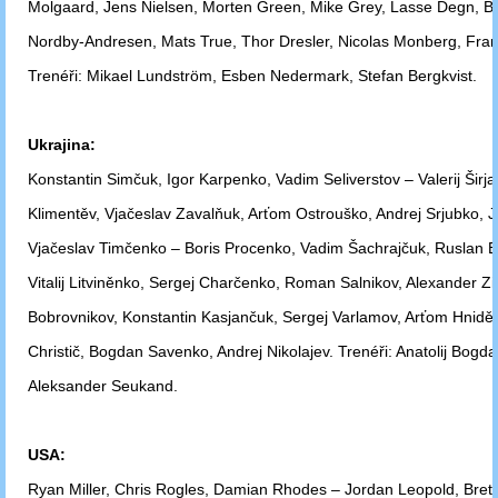
Molgaard, Jens Nielsen,
Morten Green, Mike Grey,
Lasse Degn, B
Nordby-Andresen, Mats True, Thor
Dresler, Nicolas Monberg, Fra
Trenéři: Mikael Lundström, Esben
Nedermark, Stefan Bergkvist.
Ukrajina:
Konstantin Simčuk, Igor Karpenko, Vadim Seliverstov – Valerij Širja
Klimentěv, Vjačeslav Zavalňuk, Arťom Ostrouško, Andrej Srjubko, J
Vjačeslav
Timčenko – Boris Procenko, Vadim Šachrajčuk, Ruslan B
Vitalij
Litviněnko, Sergej Charčenko, Roman Salnikov, Alexander Zin
Bobrovnikov,
Konstantin
Kasjančuk, Sergej Varlamov, Arťom Hniděn
Christič, Bogdan
Savenko, Andrej
Nikolajev. Trenéři: Anatolij Bogd
Aleksander
Seukand.
USA:
Ryan Miller, Chris Rogles, Damian Rhodes – Jordan Leopold, Brett