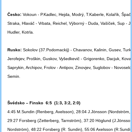
Česko:
Vokoun - P.Kadlec, Hejda, Modrý, T.Kaberle, Kolařík, Špač
Straka, Hlaváč - Vrbata, Reichel, Výborný - Duda, Vašíček, Sup - J.
Hudler,
Kotrla.
Rusko:
Sokolov (37.Podomackij) - Chavanov, Kalinin, Gusev, Turko
Jerofejev, Proškin, Guskov, Vyšedkevič - Grigorenko, Dacjuk, Koval
Saprykin,
Archipov, Frolov - Antipov, Zinovjev, Suglobov - Novoselc
Semin.
Švédsko – Finsko 6:5 (1:3, 3:2, 2:0)
4:45 M.Sundin (Renberg, Axelsson), 28:04 J.Jönsson (Nordström, 
29:27 Forsberg (Zetterberg, Tarnström), 37:20 Höglund (J.Jönsson
Nordström),
48:22 Forsberg (R. Sundin), 55:06 Axelsson (R.Sundin