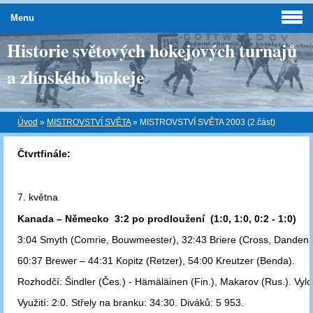
Menu
Historie světových hokejových turnajů
a zlínského hokeje
Úvod
»
MISTROVSTVÍ SVĚTA
»
MISTROVSTVÍ SVĚTA 2003 (2.část)
Čtvrtfinále:
7. května
Kanada – Německo 3:2 po prodloužení (1:0, 1:0, 0:2 - 1:0)
3:04 Smyth (Comrie, Bouwmeester), 32:43 Briere (Cross, Dandenau
60:37 Brewer – 44:31 Kopitz (Retzer), 54:00 Kreutzer (Benda).
Rozhodčí: Šindler (Čes.) - Hämäläinen (Fin.), Makarov (Rus.). Vylo
Využití: 2:0. Střely na branku: 34:30. Diváků: 5 953.