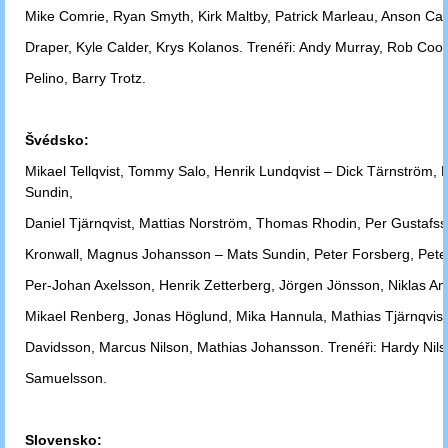
Mike Comrie, Ryan
Smyth, Kirk Maltby, Patrick Marleau, Anson Cart
Draper, Kyle Calder, Krys
Kolanos. Trenéři: Andy Murray, Rob Coo
Pelino, Barry Trotz.
Švédsko:
Mikael Tellqvist, Tommy Salo, Henrik Lundqvist – Dick Tärnström, 
Sundin,
Daniel
Tjärnqvist, Mattias Norström, Thomas Rhodin, Per Gustafss
Kronwall,
Magnus
Johansson – Mats Sundin, Peter Forsberg, Pete
Per-Johan
Axelsson,
Henrik Zetterberg, Jörgen Jönsson, Niklas A
Mikael
Renberg, Jonas Höglund,
Mika Hannula, Mathias Tjärnqvist
Davidsson,
Marcus Nilson, Mathias
Johansson. Trenéři: Hardy Ni
Samuelsson.
Slovensko: