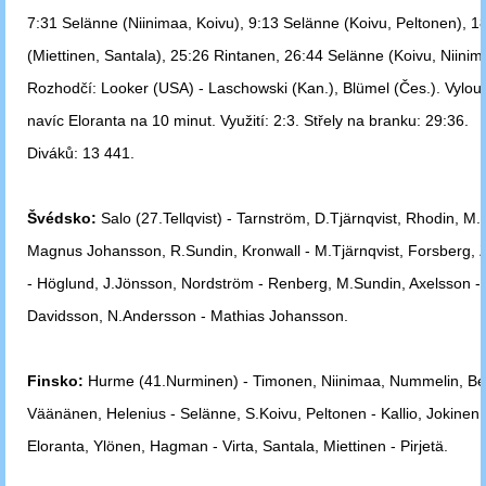
7:31 Selänne (Niinimaa,
Koivu), 9:13 Selänne (Koivu, Peltonen), 18
(Miettinen, Santala),
25:26 Rintanen, 26:44 Selänne (Koivu, Niinim
Rozhodčí: Looker (USA) - Laschowski (Kan.), Blümel (Čes.). Vylouč
navíc
Eloranta na 10 minut. Využití: 2:3. Střely na branku: 29:36.
Diváků: 13 441.
Švédsko:
Salo (27.Tellqvist) - Tarnström, D.Tjärnqvist, Rhodin, M
Magnus Johansson, R.Sundin, Kronwall - M.Tjärnqvist, Forsberg, 
-
Höglund, J.Jönsson, Nordström - Renberg, M.Sundin, Axelsson -
Davidsson, N.Andersson - Mathias Johansson.
Finsko:
Hurme (41.Nurminen) - Timonen, Niinimaa, Nummelin, Be
Väänänen, Helenius - Selänne, S.Koivu, Peltonen - Kallio, Jokinen,
Eloranta, Ylönen, Hagman - Virta, Santala, Miettinen - Pirjetä.