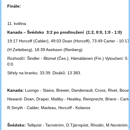
Finále:
11. května
Kanada – Švédsko 3:2 po prodloužení (1:2, 0:0, 1:0 - 1:0)
19:17 Horcoff (Calder), 49:03 Doan (Horcoff), 73:49 Carter - 10:17
(H.Zetteberg), 18:39 Axelsson (Renberg).
Rozhodčí: Šindler - Blümel (Čes.), Hämäläinen (Fin.) Vyloučení: 5:7
0:0.
Střely na branku: 33:39. Diváků: 13 383.
Kanada:
Luongo - Staios, Brewer, Dandenault, Cross, Rivet, Bou
Heward
- Doan, Draper, Maltby - Heatley, Reinprecht, Briere - Cart
R.Smyth -
Calder, Marleau, Horcoff - Kolanos.
Švédsko:
Tellqvist - Tarnström, D.Tjärnqvist, Rhodin, M.Norström