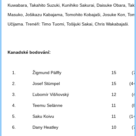
Kuwabara,
Takahito Suzuki, Kunihiko Sakurai, Daisuke Obara, Takeš
Masuko,
Jošikazu Kabajama, Tomohito Kobajaši, Josuke Kon, Tom
Učijama.
Trenéři:
Timo Tuomi, Tošijuki Sakai, Chris Wakabajaši.
Kanadské bodování:
1.
Žigmund Pálffy
15
(7
2.
Josef Stümpel
15
(4+
3.
Ľubomír Višňovský
12
(4
4.
Teemu Selänne
11
(8
5.
Saku Koivu
11
(1+
6.
Dany Heatley
10
(7