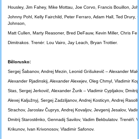
Housley,
Jim Fahey, Mike Mottau, Joe Corvo, Francis Bouillon, Jo
Johnny
Pohl, Kelly
Fairchild, Peter Ferraro, Adam Hall, Ted Drury, 
Johnson,
Matt
Cullen, Marty
Reasoner, Bred DeFauw, Kevin Miller, Chris Fer
Dimitrakos.
Trenér: Lou Vairo,
Jay Leach, Bryan Trottier.
Bělorusko:
Sergej Šabanov, Andrej Mezin, Leonid Grišukevič – Alexander Makri
Alexander
Rjadinskij, Alexander Alexejev, Oleg Chmyl, Vladimir Kop
Stas, Sergej
Jerkovič, Alexander Žurik – Vladimir Cypljakov, Dmitri
Alexej Kaljužnyj,
Sergej Zadziljanov, Andrej Kosticyn, Andrej Rasolk
Strachov, Jaroslav
Čuprys, Andrej Kovaljov, Jevgenij Jesalov, Vadi
Dmitrij Starostěnko,
Gennadij Savilov, Vadim Bekbulatov. Trenéři: V
Krikunov, Ivan Krivonosov,
Vladimir Safonov.