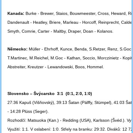
Kanada:
Burke - Brewer, Staios, Bouwmeester, Cross, Heward, Riv
Dandenault
- Heatley, Briere, Marleau - Horcoff, Reinprecht, Calder
Smyth, Comrie, Carter -
Maltby, Draper, Doan - Kolanos.
Německo:
Müller - Ehrhoff, Kunce, Benda, S.Retzer, Renz, S.Goc 
T.Martinec,
M.Reichel, M.Goc - Kathan, Soccio, Morczinietz - Kopit
Abstreiter, Kreutzer -
Lewandowski, Boos, Hommel.
Slovensko – Švýcarsko 3:1 (0:1, 2:0, 1:0)
27:36 Kapuš (Višňovský), 39:13 Šatan (Pálffy, Stümpel), 41:03 Šat
-
14:28 Plüss (Seger).
Rozhodčí: Matsuoka (Kan.) - Redding (USA), Karlsson (Švéd.). Vyl
Využití: 1:1. V oslabení: 1:0. Střely na branku: 29:32. Diváků: 12 72