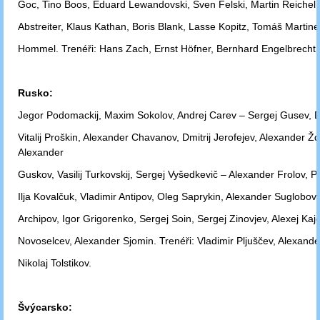
Goc, Tino Boos,
Eduard Lewandovski, Sven Felski, Martin Reichel,
Abstreiter, Klaus Kathan,
Boris Blank, Lasse Kopitz, Tomáš Martinec
Hommel. Trenéři: Hans Zach,
Ernst Höfner, Bernhard Engelbrecht.
Rusko:
Jegor Podomackij, Maxim Sokolov, Andrej Carev – Sergej Gusev, Dmi
Vitalij
Proškin, Alexander Chavanov, Dmitrij Jerofejev, Alexander Ž
Alexander
Guskov,
Vasilij Turkovskij, Sergej Vyšedkevič – Alexander Frolov, P
Ilja
Kovalčuk, Vladimir Antipov, Oleg Saprykin, Alexander Suglobov,
Archipov, Igor
Grigorenko, Sergej Soin, Sergej Zinovjev, Alexej Kaj
Novoselcev,
Alexander Sjomin. Trenéři: Vladimir Pljuščev, Alexand
Nikolaj Tolstikov.
Švýcarsko: