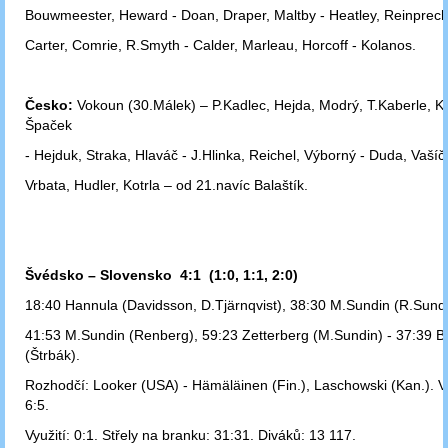
Bouwmeester, Heward - Doan, Draper, Maltby - Heatley, Reinprecht
Carter, Comrie, R.Smyth - Calder, Marleau, Horcoff - Kolanos.
Česko:
Vokoun (30.Málek) – P.Kadlec, Hejda, Modrý, T.Kaberle, Ko
Špaček
- Hejduk, Straka, Hlaváč - J.Hlinka, Reichel, Výborný - Duda, Vašíč
Vrbata, Hudler, Kotrla – od 21.navíc Balaštík.
Švédsko – Slovensko 4:1 (1:0, 1:1, 2:0)
18:40 Hannula (Davidsson, D.Tjärnqvist), 38:30 M.Sundin (R.Sundi
41:53 M.Sundin (Renberg), 59:23 Zetterberg (M.Sundin) - 37:39 
(Štrbák).
Rozhodčí: Looker (USA) - Hämäläinen (Fin.), Laschowski (Kan.). V
6:5.
Využití: 0:1. Střely na branku: 31:31. Diváků: 13 117.