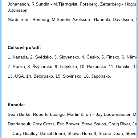
Johansson, R.Sundin - M.Tjärnqvist, Forsberg, Zetterberg - Höglu
J.Jönsson,
Nordström - Renberg, M.Sundin, Axelsson - Hannula, Davidsson, 
Celkové pořadí:
1. Kanada, 2. Švédsko, 3. Slovensko, 4. Česko, 5. Finsko, 6. Něm
7. Rusko,
8. Švýcarsko, 9. Lotyšsko, 10. Rakousko, 11. Dánsko, 12.
13. USA,
14. Bělorusko, 15. Slovinsko, 16. Japonsko.
Kanada:
Sean Burke, Roberto Luongo, Martin Biron – Jay Bouwmeester, Ma
Dandenault,
Cory Cross, Eric Brewer, Steve Staios, Craig Rivet, 
– Dany Heatley,
Daniel Briere, Shawn Horcoff, Shane Doan, Steve 