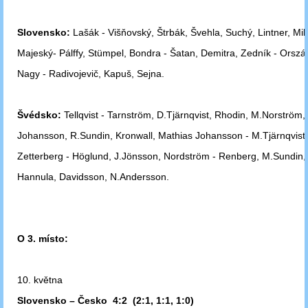
Slovensko:
Lašák - Višňovský, Štrbák, Švehla, Suchý, Lintner, Milo
Majeský
- Pálffy, Stümpel, Bondra - Šatan, Demitra, Zedník - Orszá
Nagy -
Radivojevič, Kapuš, Sejna.
Švédsko:
Tellqvist - Tarnström, D.Tjärnqvist, Rhodin, M.Norström
Johansson, R.Sundin, Kronwall, Mathias Johansson - M.Tjärnqvist,
Zetterberg - Höglund, J.Jönsson, Nordström - Renberg, M.Sundin, 
Hannula, Davidsson, N.Andersson.
O 3. místo:
10. května
Slovensko – Česko 4:2 (2:1, 1:1, 1:0)