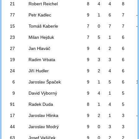
21
Robert Reichel
8
4
4
8
77
Petr Kadlec
9
1
6
7
-
15
Tomáš Kaberle
7
0
7
7
-
23
Milan Hejduk
7
5
1
6
27
Jan Hlaváč
9
4
2
6
19
Radim Vrbata
9
3
3
6
24
Jiří Hudler
9
2
4
6
6
Jaroslav Špaček
9
1
5
6
1
9
David Výborný
9
4
1
5
91
Radek Duda
8
1
4
5
17
Jaroslav Hlinka
9
2
1
3
-
44
Jaroslav Modrý
9
0
3
3
63
Josef Vašíček
9
0
2
2