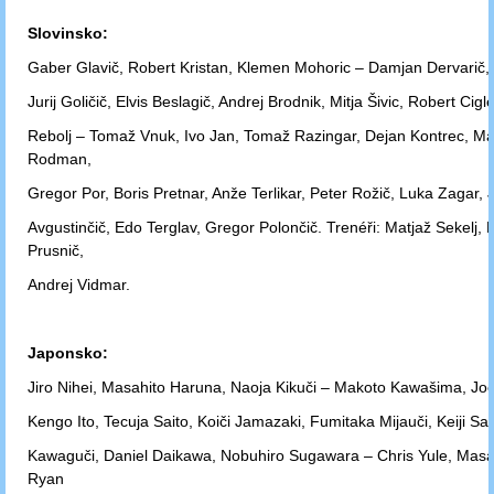
Slovinsko:
Gaber Glavič, Robert Kristan, Klemen Mohoric – Damjan Dervarič, 
Jurij
Goličič, Elvis Beslagič, Andrej Brodnik, Mitja Šivic, Robert Cig
Rebolj –
Tomaž Vnuk, Ivo Jan, Tomaž Razingar, Dejan Kontrec, Ma
Rodman,
Gregor Por,
Boris Pretnar, Anže Terlikar, Peter Rožič, Luka Zagar, 
Avgustinčič, Edo Terglav,
Gregor Polončič. Trenéři: Matjaž Sekelj, 
Prusnič,
Andrej Vidmar.
Japonsko:
Jiro Nihei, Masahito Haruna, Naoja Kikuči – Makoto Kawašima, Joe
Kengo
Ito, Tecuja Saito, Koiči Jamazaki, Fumitaka Mijauči, Keiji Sa
Kawaguči,
Daniel Daikawa, Nobuhiro Sugawara – Chris Yule, Masat
Ryan