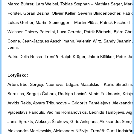
Marco Bührer, Lars Weibel, Tobias Stephan – Mathias Seger, Mark 
Förster,
Goran Bezina, Olivier Keller, Severin Blindenbacher, Patrick
Lukas
Gerber, Martin Steinegger – Martin Plüss, Patrick Fischer II.
Wichser, Thierry
Paterlini, Luca Cereda, Patrik Bärtschi, Björn Chri
Conne, Jean-Jacques
Aeschlimann, Valentin Wirz, Sandy Jeannin,
Jenni,
Patric Della Rossa.
Trenéři: Ralph Krüger, Jakob Kölliker, Peter-Jo
Lotyšsko:
Arturs Irbe, Sergejs Naumovs, Edgars Masalskis – Karlis Skraštins
Sorokins,
Sergejs Čubars, Rodrigo Lavinš, Vents Feldmanis, Krisjan
Arvids Rekis,
Atvars Tribuncovs – Grigorijs Pantělejevs, Aleksandrs
Vjačeslavs Fanduls,
Vadims Romanovskis, Leonids Tambijevs, Aiga
Janis Sprukts, Aleksejs
Širokovs, Girts Ankipans, Aleksandrs Semj
Aleksandrs Macijevskis,
Aleksandrs Niživijs. Trenéři: Curt Lindströ