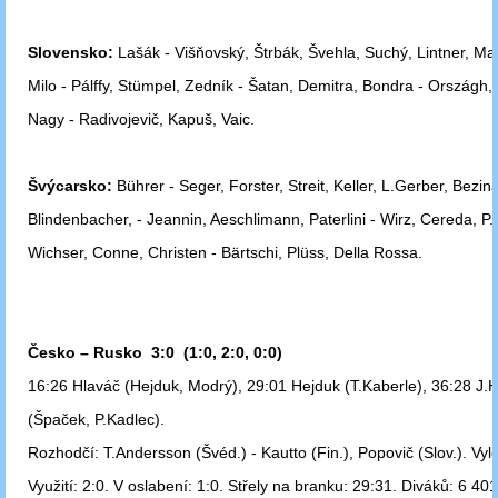
Slovensko:
Lašák - Višňovský, Štrbák, Švehla, Suchý, Lintner, Maj
Milo - Pálffy, Stümpel, Zedník - Šatan, Demitra, Bondra - Országh,
Nagy -
Radivojevič, Kapuš, Vaic.
Švýcarsko:
Bührer - Seger, Forster, Streit, Keller, L.Gerber, Bezin
Blindenbacher, - Jeannin, Aeschlimann, Paterlini - Wirz, Cereda, P.
Wichser, Conne, Christen - Bärtschi, Plüss, Della Rossa.
Česko – Rusko 3:0 (1:0, 2:0, 0:0)
16:26 Hlaváč (Hejduk, Modrý), 29:01 Hejduk (T.Kaberle), 36:28 J.H
(Špaček, P.Kadlec).
Rozhodčí: T.Andersson (Švéd.) - Kautto (Fin.), Popovič (Slov.). Vyl
Využití: 2:0. V oslabení: 1:0. Střely na branku: 29:31. Diváků: 6 401