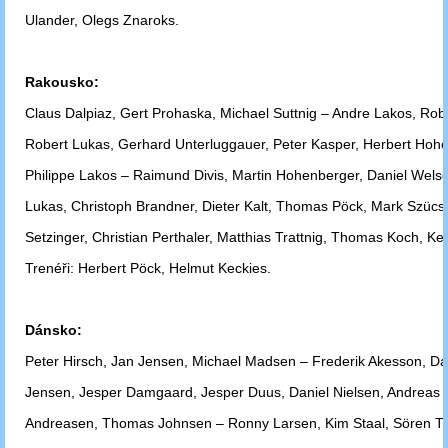
Ulander, Olegs Znaroks.
Rakousko:
Claus Dalpiaz, Gert Prohaska, Michael Suttnig – Andre Lakos, Rob
Robert
Lukas, Gerhard Unterluggauer, Peter Kasper, Herbert Hoh
Philippe Lakos –
Raimund Divis, Martin Hohenberger, Daniel Welser
Lukas, Christoph
Brandner, Dieter Kalt, Thomas Pöck, Mark Szücs,
Setzinger, Christian
Perthaler, Matthias Trattnig, Thomas Koch, Kent
Trenéři: Herbert Pöck, Helmut
Keckies.
Dánsko:
Peter Hirsch, Jan Jensen, Michael Madsen – Frederik Akesson, Da
Jensen,
Jesper Damgaard, Jesper Duus, Daniel Nielsen, Andreas
Andreasen, Thomas
Johnsen – Ronny
Larsen, Kim Staal, Sören T