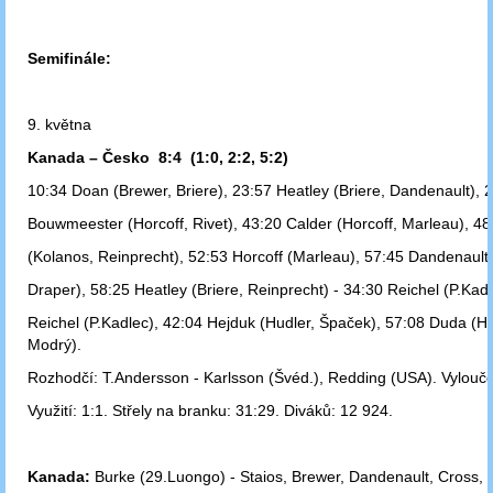
Semifinále:
9. května
Kanada – Česko 8:4 (1:0, 2:2, 5:2)
10:34 Doan (Brewer, Briere), 23:57 Heatley (Briere, Dandenault), 
Bouwmeester (Horcoff, Rivet), 43:20 Calder (Horcoff, Marleau), 48
(Kolanos, Reinprecht), 52:53 Horcoff (Marleau), 57:45 Dandenault
Draper), 58:25 Heatley (Briere, Reinprecht) - 34:30 Reichel (P.Kadl
Reichel (P.Kadlec), 42:04 Hejduk (Hudler, Špaček), 57:08 Duda (Hu
Modrý).
Rozhodčí: T.Andersson - Karlsson (Švéd.), Redding (USA). Vylouče
Využití: 1:1. Střely na branku: 31:29. Diváků: 12 924.
Kanada:
Burke (29.Luongo) - Staios, Brewer, Dandenault, Cross, R