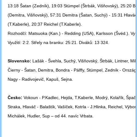
13:18 Šatan (Zedník), 19:03 Stümpel (Štrbák, Višňovský), 25:20 B
(Demitra,
Višňovský), 57:31 Demitra (Šatan, Suchý) - 15:31 Hlaváč
(T.Kaberle), 20:37 Reichel
(T.Kaberle).
Rozhodčí: Matsuoka (Kan.) - Redding (USA), Karlsson (Švéd.). Vyl
Využití: 2:2. Střely na branku: 25:21. Diváků: 13 324.
Slovensko:
Lašák - Švehla, Suchý, Višňovský, Štrbák, Lintner, Mil
Čierny
- Šatan, Demitra, Bondra - Pálffy, Stümpel, Zedník - Ország
Nagy -
Radivojevič, Kapuš, Sejna.
Česko:
Vokoun - P.Kadlec, Hejda, T.Kaberle, Modrý, Kolařík, Špač
Straka, Hlaváč - Balaštík, Vašíček, Kotrla - J.Hlinka, Reichel, Výbor
Michálek,
Hudler, Sup – od 44. navíc Vrbata.