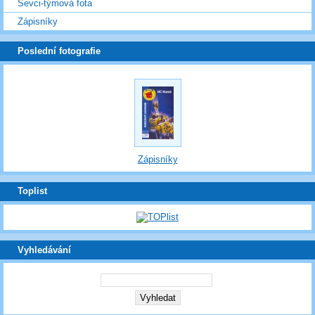
Ševci-týmová fota
Zápisníky
Poslední fotografie
Zápisníky
Toplist
Vyhledávání