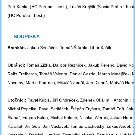
Petr Kanko (HC Poruba - host.), Lukáš Krejčík (Slavia Praha - host
(HC Poruba - host.)
SOUPISKA
Brankáři:
Jakub Sedláček, Tomáš Štůrala, Libor Kašík
Obránci:
Tomáš Žižka, Dalibor Řezníček, Jakub Ferenc, David No
Ralfs Freibergs, Tomáš Valenta, Daniel Gazda, Martin Matějíček, M
Novotný, Martin Padrnos, Mikuláš Zbořil, Jan Dluhoš, Matyáš Hamr
Útočníci:
Pavel Kubiš, Jiří Ondráček, Zdeněk Okál ml., Antonín Ho
Michal Popelka, Pavel Sedláček, Štěpán Fryšara, Tomáš Fořt, Jak
Šlahař, Edgars Kulda, Michal Poletín, Nicolas Werbik, Jakub Herman
Karafiát, Jiří Goiš, Jan Václavek, Tomáš Čachotský, Lukáš Anděl, 