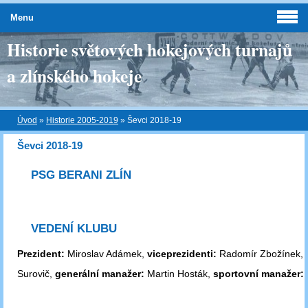
Menu
Historie světových hokejových turnajů
a zlínského hokeje
Úvod
»
Historie 2005-2019
»
Ševci 2018-19
Ševci 2018-19
PSG BERANI ZLÍN
VEDENÍ KLUBU
Prezident:
Miroslav Adámek,
viceprezidenti:
Radomír Zbožínek, J
Surovič,
generální manažer:
Martin Hosták,
sportovní manažer:
J