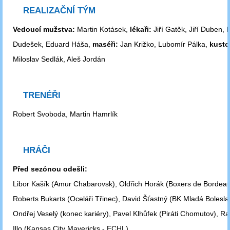
REALIZAČNÍ TÝM
Vedoucí mužstva:
Martin Kotásek,
lékaři:
Jiří Gatěk, Jiří Duben, 
Dudešek, Eduard Háša,
maséři:
Jan Križko, Lubomír Pálka,
kusto
Miloslav Sedlák, Aleš Jordán
TRENÉŘI
Robert Svoboda, Martin Hamrlík
HRÁČI
Před sezónou odešli:
Libor Kašík (Amur Chabarovsk), Oldřich Horák (Boxers de Bordeau
Roberts Bukarts (Oceláři Třinec), David Šťastný (BK Mladá Bolesla
Ondřej Veselý (konec kariéry), Pavel Klhůfek (Piráti Chomutov), R
Illo (Kansas City Mavericks - ECHL)