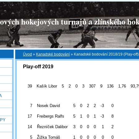
tových hokejových turnajů a zlínského hok
Úvod
»
Kanadské bodování
»
Kanadské bodování 2018/19 (Play-off)
Play-off 2019
39
Kašík Libor
5
2
0
3
307
9
136
1,76
93,7
A
7
Nosek David
5
0
2
2
-3
0
17
Freibergs Ralfs
5
1
0
1
-3
8
OPY
14
Řezníček Dalibor
3
0
0
0
1
2
5
Žižka Tomáš
1
0
0
0
0
0