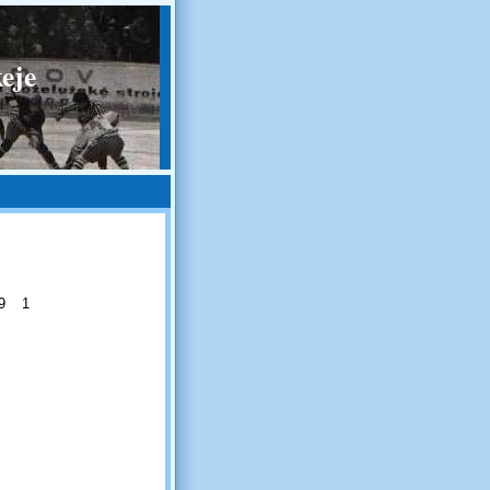
eje
9
1