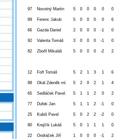
97
Novotný Martin
5
0
0
0
0
0
89
Ferenc Jakub
5
0
0
0
0
6
66
Gazda Daniel
2
0
0
0
-1
0
92
Valenta Tomáš
3
0
0
0
-1
0
82
Zbořil Mikuláš
5
0
0
0
-2
2
12
Fořt Tomáš
5
2
1
3
1
6
88
Okál Zdeněk ml.
5
2
0
2
1
4
65
Sedláček Pavel
5
1
1
2
0
2
77
Dufek Jan
5
1
1
2
-1
0
25
Kubiš Pavel
5
0
2
2
-2
0
80
Krejčík Lukáš
5
0
1
1
1
0
22
Ondráček Jiří
1
0
0
0
-1
2