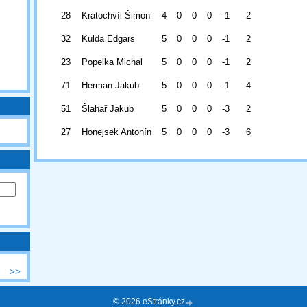
28
Kratochvíl Šimon
4
0
0
0
-1
2
32
Kulda Edgars
5
0
0
0
-1
2
23
Popelka Michal
5
0
0
0
-1
2
71
Herman Jakub
5
0
0
0
-1
4
51
Šlahař Jakub
5
0
0
0
-3
2
27
Honejsek Antonín
5
0
0
0
-3
6
>>
© 2026 eStránky.cz