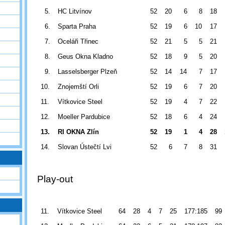
5.
HC Litvínov
52
20
6
8
18
6.
Sparta Praha
52
19
6
10
17
7.
Oceláři Třinec
52
21
5
5
21
8.
Geus Okna Kladno
52
18
9
5
20
9.
Lasselsberger Plzeň
52
14
14
7
17
10.
Znojemští Orli
52
19
6
7
20
11.
Vítkovice Steel
52
19
4
7
22
12.
Moeller Pardubice
52
18
6
4
24
13.
RI OKNA Zlín
52
19
1
4
28
14.
Slovan Ústečtí Lvi
52
6
7
8
31
Play-out
11.
Vítkovice Steel
64
28
4
7
25
177:185
99