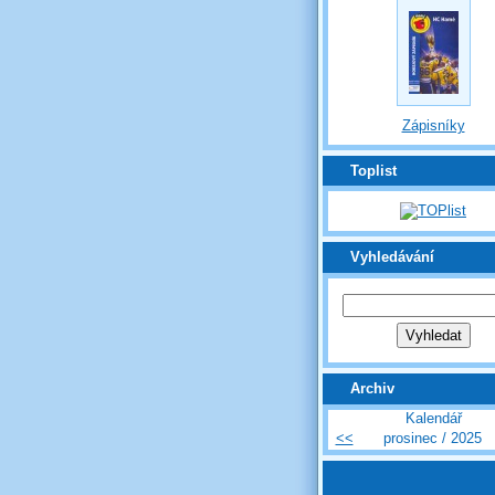
Zápisníky
Toplist
Vyhledávání
Archiv
Kalendář
<<
prosinec / 2025