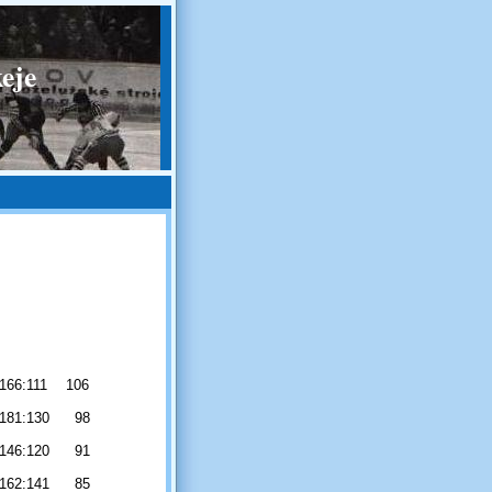
eje
166:111
106
181:130
98
146:120
91
162:141
85