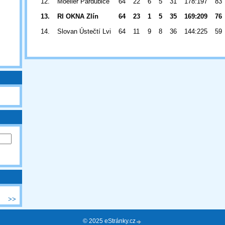
12.
Moeller Pardubice
64
22
6
5
31
178:197
83
13.
RI OKNA Zlín
64
23
1
5
35
169:209
76
14.
Slovan Ústečtí Lvi
64
11
9
8
36
144:225
59
>>
© 2025 eStránky.cz