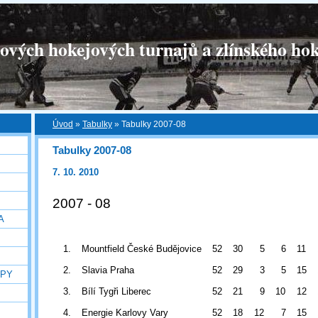
tových hokejových turnajů a zlínského hok
Úvod
»
Tabulky
»
Tabulky 2007-08
Tabulky 2007-08
7. 10. 2010
2007 - 08
A
1.
Mountfield České Budějovice
52
30
5
6
11
2.
Slavia Praha
52
29
3
5
15
OPY
3.
Bílí Tygři Liberec
52
21
9
10
12
4.
Energie Karlovy Vary
52
18
12
7
15