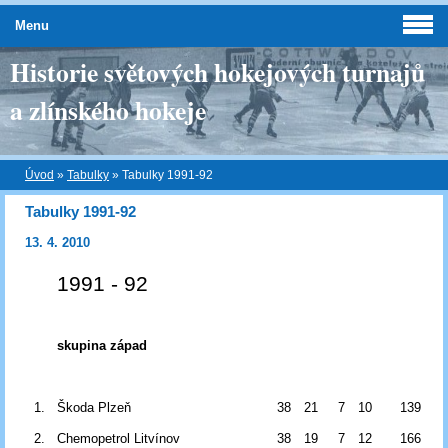
Menu
Historie světových hokejových turnajů
a zlínského hokeje
Úvod
»
Tabulky
»
Tabulky 1991-92
Tabulky 1991-92
13. 4. 2010
1991 - 92
skupina západ
1.
Škoda Plzeň
38
21
7
10
139
2.
Chemopetrol Litvínov
38
19
7
12
166