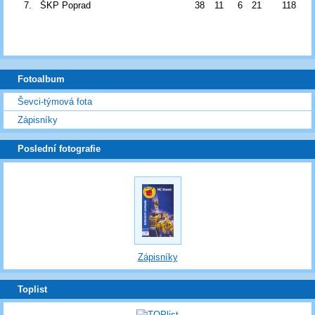
7.
ŠKP Poprad
38
11
6
21
118
Fotoalbum
Ševci-týmová fota
Zápisníky
Poslední fotografie
Zápisníky
Toplist