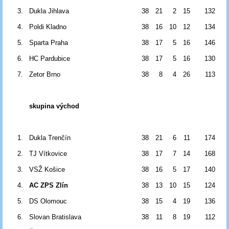
3.
Dukla Jihlava
38
21
2
15
132
4.
Poldi Kladno
38
16
10
12
134
5.
Sparta Praha
38
17
5
16
146
6.
HC Pardubice
38
17
5
16
130
7.
Zetor Brno
38
8
4
26
113
skupina východ
1.
Dukla Trenčín
38
21
6
11
174
2.
TJ Vítkovice
38
17
7
14
168
3.
VSŽ Košice
38
16
5
17
140
4.
AC ZPS Zlín
38
13
10
15
124
5.
DS Olomouc
38
15
4
19
136
6.
Slovan Bratislava
38
11
8
19
112