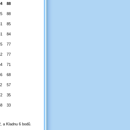
34
88
25
88
31
85
31
84
45
77
62
77
54
71
46
68
42
57
72
35
58
33
2, a Kladnu 6 bodů.