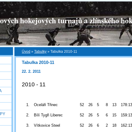
tových hokejových turnajů a zlínského hok
Úvod
»
Tabulky
»
Tabulka 2010-11
Tabulka 2010-11
22. 2. 2011
2010 - 11
A
1.
Oceláři Třinec
52
26
5
8
13
178:1
OPY
2.
Bílí Tygři Liberec
52
26
5
6
15
159:1
3.
Vítkovice Steel
52
26
6
2
18
162:1