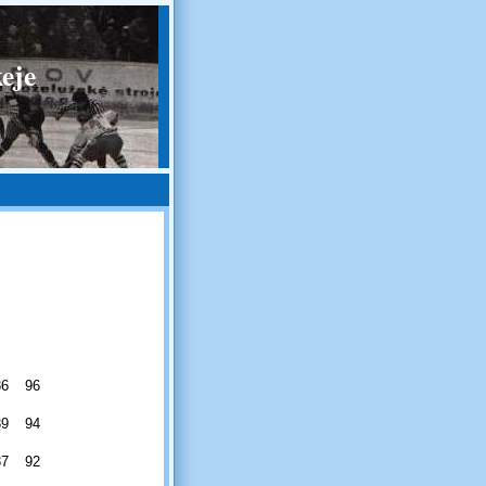
eje
36
96
39
94
37
92