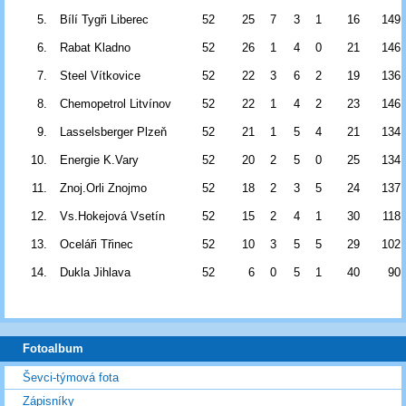
5.
Bílí Tygři Liberec
52
25
7
3
1
16
149
6.
Rabat Kladno
52
26
1
4
0
21
146
7.
Steel Vítkovice
52
22
3
6
2
19
136
8.
Chemopetrol Litvínov
52
22
1
4
2
23
146
9.
Lasselsberger Plzeň
52
21
1
5
4
21
134
10.
Energie K.Vary
52
20
2
5
0
25
134
11.
Znoj.Orli Znojmo
52
18
2
3
5
24
137
12.
Vs.Hokejová Vsetín
52
15
2
4
1
30
118
13.
Oceláři Třinec
52
10
3
5
5
29
102
14.
Dukla Jihlava
52
6
0
5
1
40
90
Fotoalbum
Ševci-týmová fota
Zápisníky