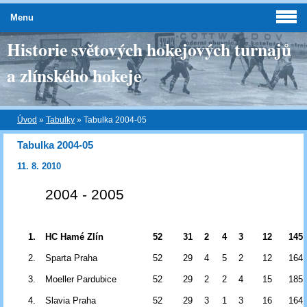
Menu
Historie světových hokejových turnajů
a zlínského hokeje
Úvod
»
Tabulky
»
Tabulka 2004-05
Tabulka 2004-05
11. 8. 2010
2004 - 2005
1.
HC Hamé Zlín
52
31
2
4
3
12
145
2.
Sparta Praha
52
29
4
5
2
12
164
3.
Moeller Pardubice
52
29
2
2
4
15
185
4.
Slavia Praha
52
29
3
1
3
16
164