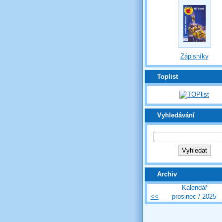
Zápisníky
Toplist
Vyhledávání
Archiv
Kalendář
<<
prosinec / 2025