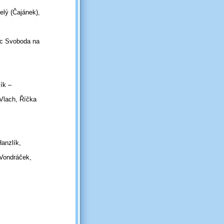
selý (Čajánek),
víc Svoboda na
ík –
Vlach, Říčka
Hanzlík,
Vondráček,