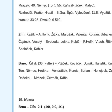
Mrázek, 40. Němec (Ton), 55. Káňa (Ptáček, Malec).
Rozhodčí: Fraňo, Hradil – Bláha, Špůr. Vyloučení: 11:8. Využití: 
branku: 33:28. Diváků: 6 510.
Zlín:
Kašík – A.Holík, Žižka, Marušák, Valenta, Kotvan, Urbane
Čajánek, Veselý – Svoboda, Leška, Kubiš – P.Holík, Vlach, Říč
Sedláček, Köhler.
Brno:
Čiliak (36. Falter) – Ptáček, Kováčik, Dujsík, Hanzlík, K
Ton, Němec, Hruška – Vondráček, Koreis, Burian – Honejsek, Z
Dočekal – Mrázek, Čermák, Káňa.
19. března
Brno – Zlín 2:1 (1:0, 0:0, 1:1)