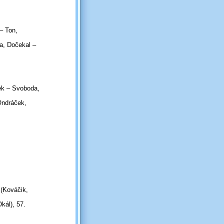
– Ton,
a, Dočekal –
ek – Svoboda,
Ondráček,
(Kováčik,
kál), 57.