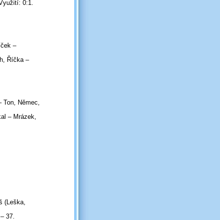
yužití: 0:1.
íček –
h, Říčka –
 – Ton, Němec,
kal – Mrázek,
š (Leška,
 – 37.