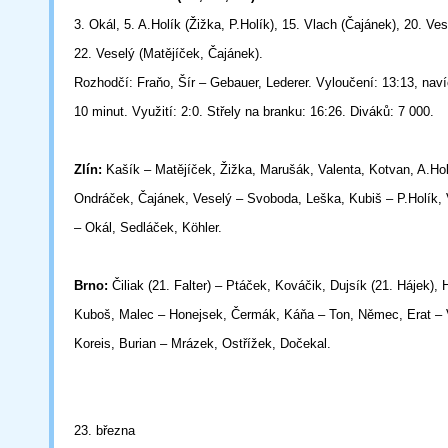
3. Okál, 5. A.Holík (Žižka, P.Holík), 15. Vlach (Čajánek), 20. Ve
22. Veselý (Matějíček, Čajánek).
Rozhodčí: Fraňo, Šír – Gebauer, Lederer. Vyloučení: 13:13, na
10 minut. Využití: 2:0. Střely na branku: 16:26. Diváků: 7 000.
Zlín:
Kašík – Matějíček, Žižka, Marušák, Valenta, Kotvan, A.Hol
Ondráček, Čajánek, Veselý – Svoboda, Leška, Kubiš – P.Holík, 
– Okál, Sedláček, Köhler.
Brno:
Čiliak (21. Falter) – Ptáček, Kováčik, Dujsík (21. Hájek), 
Kuboš, Malec – Honejsek, Čermák, Káňa – Ton, Němec, Erat – 
Koreis, Burian – Mrázek, Ostřížek, Dočekal.
23. března