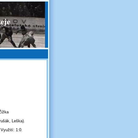
eje
Žižka
rušák, Leška).
Využití: 1:0.