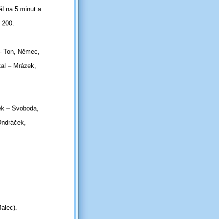
ál na 5 minut a
7 200.
 – Ton, Němec,
kal – Mrázek,
ek – Svoboda,
Ondráček,
alec).