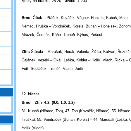
Střely na branku: 25:20. Diváků: 7 200.
Brno:
Čiliak – Ptáček, Kováčik, Vágner, Hanzlík, Kuboš, Malec 
Němec, Hruška – Vondráček, Koreis, Burian – Honejsek, Zohorn
Mrázek, Čermák, Káňa. Trenéři: Kýhos, Pešout.
Zlín:
Štůrala – Marušák, Horák, Valenta, Žižka, Kotvan, Řezníč
Čajánek, Veselý – Okál, Leška, Köhler – Holík, Vlach, Říčka – 
Fořt, Sedláček. Trenéři: Vlach, Jurík.
12. března
Brno – Zlín 4:2 (0:0, 1:0, 3:2)
31. Kuboš (Němec, Ton), 47. Ton (Kováčik, Němec), 55. Němec 
Hruška), 55. Vondráček (Burian, Koreis) – 44. Marušák (Leška, O
Holík (Vlach).