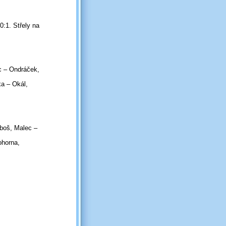
0:1. Střely na
c – Ondráček,
ka – Okál,
uboš, Malec –
ohorna,