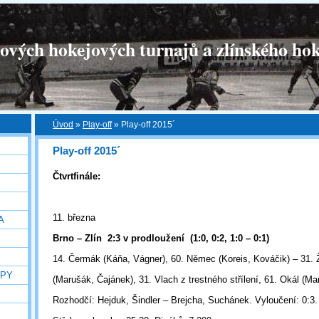
tových hokejových turnajů a zlínského hok
Úvod
»
Play-off
»
Play-off 2015´
Play-off 2015´
Čtvrtfinále:
11. března
A
Brno – Zlín 2:3 v prodloužení (1:0, 0:2, 1:0 – 0:1)
14. Čermák (Káňa, Vágner), 60. Němec (Koreis, Kováčik) – 31. 
OPY
(Marušák, Čajánek), 31. Vlach z trestného střílení, 61. Okál (Ma
Rozhodčí: Hejduk, Šindler – Brejcha, Suchánek. Vyloučení: 0:3. 