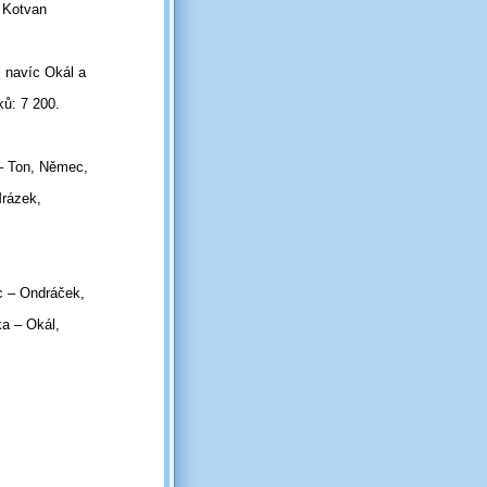
. Kotvan
 navíc Okál a
ků: 7 200.
 – Ton, Němec,
Mrázek,
c – Ondráček,
ka – Okál,