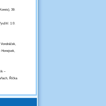
Koreis), 39.
užití: 1:0.
– Vondráček,
– Honejsek,
ík –
Vlach, Říčka