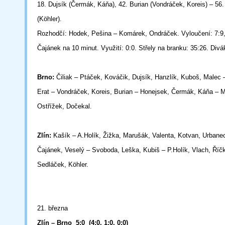
18. Dujsík (Čermák, Káňa), 42. Burian (Vondráček, Koreis) – 56
(Köhler).
Rozhodčí: Hodek, Pešina – Komárek, Ondráček. Vyloučení: 7:9,
Čajánek na 10 minut. Využití: 0:0. Střely na branku: 35:26. Divá
Brno:
Čiliak – Ptáček, Kováčik, Dujsík, Hanzlík, Kuboš, Malec
Erat – Vondráček, Koreis, Burian – Honejsek, Čermák, Káňa – 
Ostřížek, Dočekal.
Zlín:
Kašík – A.Holík, Žižka, Marušák, Valenta, Kotvan, Urbane
Čajánek, Veselý – Svoboda, Leška, Kubiš – P.Holík, Vlach, Říč
Sedláček, Köhler.
21. března
Zlín – Brno 5:0 (4:0, 1:0, 0:0)