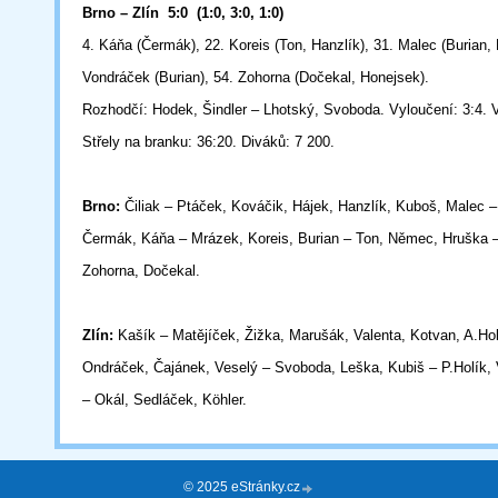
Brno – Zlín 5:0 (1:0, 3:0, 1:0)
4. Káňa (Čermák), 22. Koreis (Ton, Hanzlík), 31. Malec (Burian, 
Vondráček (Burian), 54. Zohorna (Dočekal, Honejsek).
Rozhodčí: Hodek, Šindler – Lhotský, Svoboda. Vyloučení: 3:4. Vy
Střely na branku: 36:20. Diváků: 7 200.
Brno:
Čiliak – Ptáček, Kováčik, Hájek, Hanzlík, Kuboš, Malec 
Čermák, Káňa – Mrázek, Koreis, Burian – Ton, Němec, Hruška 
Zohorna, Dočekal.
Zlín:
Kašík – Matějíček, Žižka, Marušák, Valenta, Kotvan, A.Hol
Ondráček, Čajánek, Veselý – Svoboda, Leška, Kubiš – P.Holík, 
– Okál, Sedláček, Köhler.
© 2025 eStránky.cz