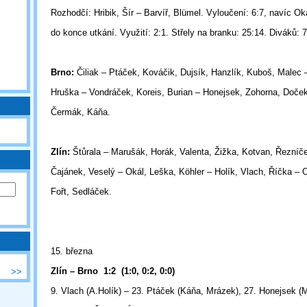
Rozhodčí: Hribik, Šír – Barvíř, Blümel. Vyloučení: 6:7, navíc Ok
do konce utkání. Využití: 2:1. Střely na branku: 25:14. Diváků: 
Brno:
Čiliak – Ptáček, Kováčik, Dujsík, Hanzlík, Kuboš, Malec
Hruška – Vondráček, Koreis, Burian – Honejsek, Zohorna, Doče
Čermák, Káňa.
Zlín:
Štůrala – Marušák, Horák, Valenta, Žižka, Kotvan, Řezníč
Čajánek, Veselý – Okál, Leška, Köhler – Holík, Vlach, Říčka – 
Fořt, Sedláček.
15. března
Zlín – Brno 1:2 (1:0, 0:2, 0:0)
>>
9. Vlach (A.Holík) – 23. Ptáček (Káňa, Mrázek), 27. Honejsek (M