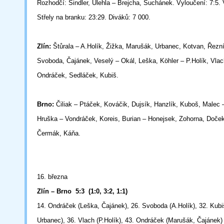
Rozhodčí: Šindler, Úlehla – Brejcha, Suchánek. Vyloučení: 7:5. V
Střely na branku: 23:29. Diváků: 7 000.
Zlín:
Štůrala – A.Holík, Žižka, Marušák, Urbanec, Kotvan, Řezn
Svoboda, Čajánek, Veselý – Okál, Leška, Köhler – P.Holík, Vlac
Ondráček, Sedláček, Kubiš.
Brno:
Čiliak – Ptáček, Kováčik, Dujsík, Hanzlík, Kuboš, Malec
Hruška – Vondráček, Koreis, Burian – Honejsek, Zohorna, Doče
Čermák, Káňa.
16. března
Zlín – Brno 5:3 (1:0, 3:2, 1:1)
14. Ondráček (Leška, Čajánek), 26. Svoboda (A.Holík), 32. Kubi
Urbanec), 36. Vlach (P.Holík), 43. Ondráček (Marušák, Čajánek)