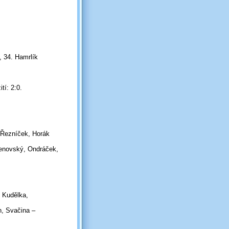
, 34. Hamrlík
tí: 2:0.
 Řezníček, Horák
lenovský, Ondráček,
, Kudělka,
n, Svačina –