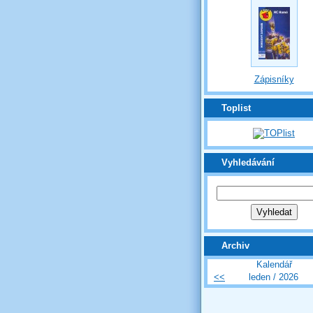
Zápisníky
Toplist
Vyhledávání
Archiv
Kalendář
<<
leden / 2026