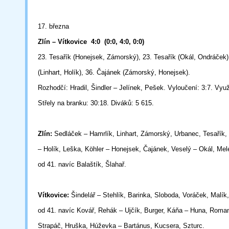
17. března
Zlín – Vítkovice
4:0
(0:0, 4:0, 0:0)
23. Tesařík (Honejsek, Zámorský), 23. Tesařík (Okál, Ondráček)
(Linhart,
Holík), 36. Čajánek (Zámorský, Honejsek).
Rozhodčí: Hradil, Šindler – Jelínek, Pešek. Vyloučení: 3:7. Využi
Střely na branku: 30:18. Diváků: 5 615.
Zlín:
Sedláček – Hamrlík, Linhart, Zámorský, Urbanec, Tesařík,
– Holík, Leška, Köhler – Honejsek, Čajánek, Veselý – Okál, Me
od 41. navíc Balaštík, Šlahař.
Vítkovice:
Šindelář – Stehlík, Barinka, Sloboda, Voráček, Malík
od 41. navíc Kovář, Rehák – Ujčík, Burger, Káňa – Huna, Roma
Strapáč, Hruška, Húževka – Bartánus, Kucsera, Szturc.