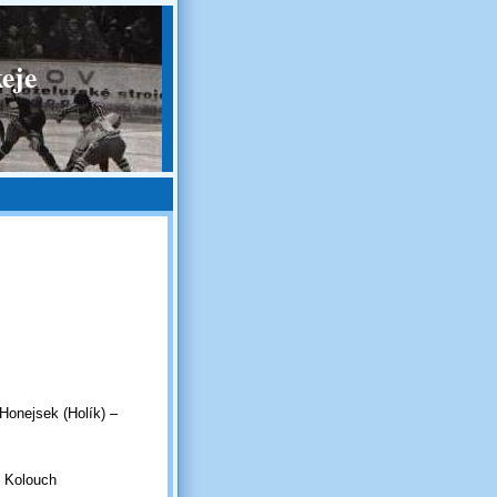
eje
 Honejsek (Holík) –
c Kolouch