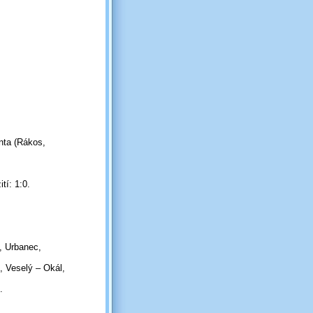
enta (Rákos,
tí: 1:0.
, Urbanec,
, Veselý – Okál,
.