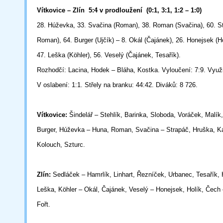
Vítkovice – Zlín
5:4 v prodloužení
(0:1, 3:1, 1:2 – 1:0)
28. Húževka, 33. Svačina (Roman), 38. Roman (Svačina), 60. S
Roman), 64. Burger (Ujčík) – 8. Okál (Čajánek), 26. Honejsek (H
47. Leška (Köhler), 56. Veselý (Čajánek, Tesařík).
Rozhodčí: Lacina, Hodek – Bláha, Kostka. Vyloučení: 7:9. Využit
V oslabení: 1:1. Střely na branku: 44:42. Diváků: 8 726.
Vítkovice:
Šindelář – Stehlík, Barinka, Sloboda, Voráček, Malík,
Burger, Húževka – Huna, Roman, Svačina – Strapáč, Hruška, K
Kolouch, Szturc.
Zlín:
Sedláček – Hamrlík, Linhart, Řezníček, Urbanec, Tesařík, 
Leška, Köhler – Okál, Čajánek, Veselý – Honejsek, Holík, Čech
Fořt.