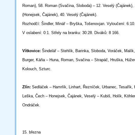
Roman), 58. Roman (Svačina, Sloboda) – 12. Veselý (Čajánek), 
(Honejsek,
Čajánek), 40. Veselý (Čajánek).
Rozhodčí: Šindler, Minář – Bryška, Tošenovjan. Vyloučení: 6:10.
V oslabení: 0:1. Střely na branku: 30:28. Diváků: 8 166.
Vítkovice:
Šindelář – Stehlík, Barinka, Sloboda, Voráček, Malík,
Burger, Káňa – Huna, Roman, Svačina – Strapáč, Hruška, Húže
Kolouch, Szturc.
Zlín:
Sedláček – Hamrlík, Linhart, Řezníček, Urbanec, Tesařík, 
Leška, Čech – Honejsek, Čajánek, Veselý – Kubiš, Holík, Köhler
Ondráček.
15. března