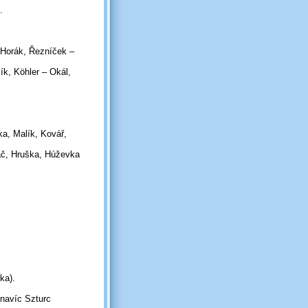
.
 Horák, Řezníček –
ík, Köhler – Okál,
ka, Malík, Kovář,
áč, Hruška, Húževka
ka).
 navíc Szturc