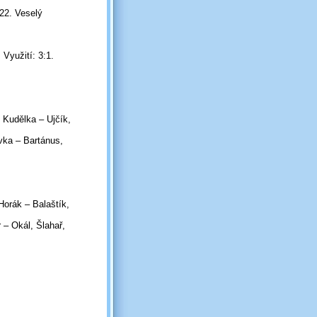
22. Veselý
 Využití: 3:1.
 Kudělka – Ujčík,
vka – Bartánus,
Horák – Balaštík,
 – Okál, Šlahař,