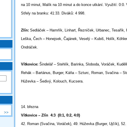
na 10 minut, Malík na 10 minut a do konce utkání. Využití: 0:0. 
Střely na branku: 41:33. Diváků: 4 998.
Zlín:
Sedláček – Hamrlík, Linhart, Řezníček, Urbanec, Tesařík, 
Leška, Čech – Honejsek, Čajánek, Veselý – Kubiš, Holík, Köhler
Ondráček.
Vítkovice:
Šindelář – Stehlík, Barinka, Sloboda, Voráček, Kuděl
Rehák – Bartánus, Burger, Káňa – Szturc, Roman, Svačina – St
Húževka – Šedivý, Kolouch, Kucsera.
14. března
>>
Vítkovice – Zlín
4:3
(0:1, 0:2, 4:0)
42. Roman (Svačina, Voráček), 49. Húževka (Burger, Ujčík), 52.