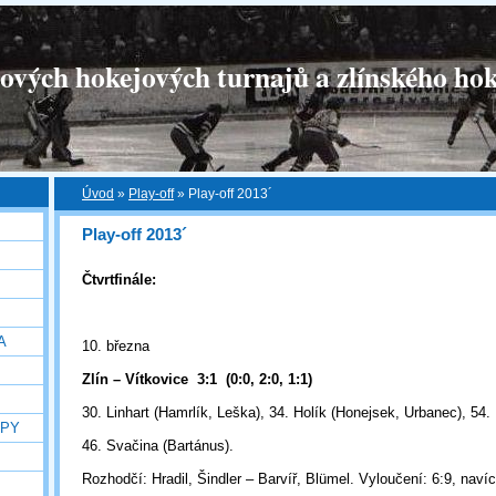
tových hokejových turnajů a zlínského hok
Úvod
»
Play-off
»
Play-off 2013´
Play-off 2013´
Čtvrtfinále:
A
10. března
Zlín – Vítkovice
3:1
(0:0, 2:0, 1:1)
30. Linhart (Hamrlík, Leška), 34. Holík (Honejsek, Urbanec), 54.
OPY
46. Svačina (Bartánus).
Rozhodčí: Hradil, Šindler – Barvíř, Blümel. Vyloučení: 6:9, naví