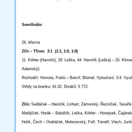
Semifinále:
26. března
Zlín – Třinec
3:1
(1:1, 1:0, 1:0)
11. Köhler (Hamrlík), 29. Leška, 44. Hamrlík (Leška) – 20. Klim
Adamský).
Rozhodčí: Homola, Fraňo – Barvíř, Blümel. Vyloučení: 3:4. Využi
Střely na branku: 41:32. Diváků: 5 772.
Zlín:
Sedláček – Hamrlík, Linhart, Zámorský, Řezníček, Tesařík
Matějíček, Horák – Balaštík, Leška, Köhler – Honejsek, Čajánek
Holík, Čech – Ondráček, Melenovský, Fořt. Trenéři: Vlach, Jurík