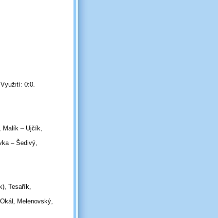
Využití: 0:0.
 Malík – Ujčík,
vka – Šedivý,
), Tesařík,
 Okál, Melenovský,