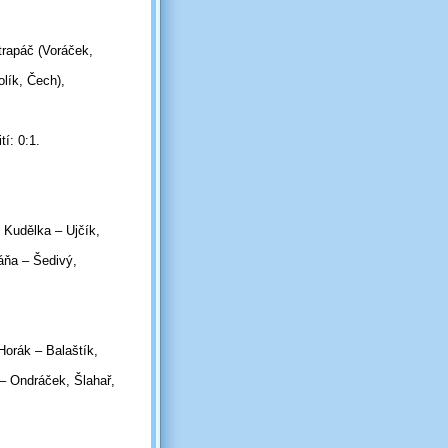
trapáč (Voráček,
olík, Čech),
í: 0:1.
 Kudělka – Ujčík,
áňa – Šedivý,
Horák – Balaštík,
 – Ondráček, Šlahař,