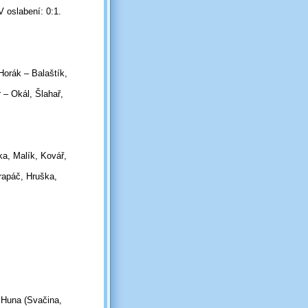
V oslabení: 0:1.
Horák – Balaštík,
 – Okál, Šlahař,
ka, Malík, Kovář,
rapáč, Hruška,
 Huna (Svačina,