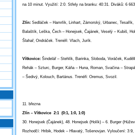
na 10 minut.
Využití: 2:0. Střely na branku: 40:31. Diváků: 6 663
Zlín:
Sedláček – Hamrlík, Linhart, Zámorský, Urbanec, Tesařík,
Balaštík, Leška, Čech – Honejsek, Čajánek, Veselý – Kubiš, Hol
Šlahař, Ondráček. Trenéři: Vlach, Jurík.
Vítkovice:
Šindelář – Stehlík, Barinka, Sloboda, Voráček, Kuděl
Rehák – Szturc, Burger, Káňa – Huna, Roman, Svačina – Strap
– Šedivý, Kolouch, Bartánus. Trenéři: Oremus, Svozil.
11. března
Zlín – Vítkovice
2:1
(0:1, 1:0, 1:0)
30. Honejsek (Čajánek), 48. Honejsek (Holík) – 6. Burger (Húžev
Rozhodčí: Hribik, Hodek – Hlavatý, Tošenovjan. Vyloučení: 3:9,