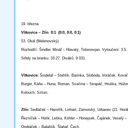
19. března
Vítkovice – Zlín
0:1
(0:0, 0:0, 0:1)
53. Okál (Melenovský).
Rozhodčí: Šindler, Minář – Hlavatý, Tošenovjan. Vyloučení: 3:5. 
Střely na branku: 33:27. Diváků: 9 031.
Vítkovice:
Šindelář – Stehlík, Barinka, Sloboda, Voráček, Kovář,
Burger, Káňa – Huna, Roman, Svačina – Strapáč, Hruška, Húže
Kolouch,
Szturc.
Zlín:
Sedláček – Hamrlík, Linhart, Zámorský, Urbanec (21. Horák
Řezníček
– Holík, Leška, Köhler – Honejsek, Čajánek, Veselý –
Ondráček –
Balaštík, Šlahař, Čech.