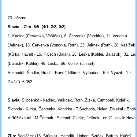
23. března
Slavia – Zlín 6:5 (4:1, 2:2, 0:2)
1. Kadlec (Červenka, Vašíček), 6. Červenka (Vondrka), 11. Vondrka
(Jelínek), 13. Červenka (Vondrka, Roth), 23. Jelínek (Roth), 28. Vašíček
(Kůrka, Havel) - 15. F.Čech (Balán), 26. Leška (Köhler, Balaštík), 31. Le
(Balaštík, Köhler), 49. Leška, 56. Köhler (Linhart).
Rozhodčí:
Šindler, Hradil -
Barvíř, Blümel.
Vyloučení:
6:8.
Využití
: 1:2.
Diváků:
6 952.
Slavia:
Slipčenko - Kadlec, Vašíček, Roth, Žižka, Campbell, Kolařík,
Sloboda - Kůrka, Červenka, Vondrka - T.Svoboda, Holec, Doležal - Endál
V.Růžička ml., M.Čermák - Sklenář, Clarke, Jelínek - od 21. navíc Havel
Zlín:
Sedláček (13. Štůrala) - Hamrlík, Linhart, Švrček, Bořuta, Kučný,