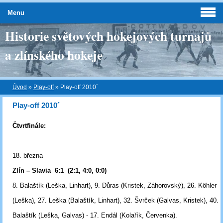
Menu
Historie světových hokejových turnajů
a zlínského hokeje
Úvod
»
Play-off
»
Play-off 2010´
Play-off 2010´
Čtvrtfinále:
18. března
Zlín – Slavia 6:1 (2:1, 4:0, 0:0)
8. Balaštík (Leška, Linhart), 9. Důras (Kristek, Záhorovský), 26. Köhler
(Leška), 27. Leška (Balaštík, Linhart), 32. Švrček (Galvas, Kristek), 40.
Balaštík (Leška, Galvas) - 17. Endál (Kolařík, Červenka).