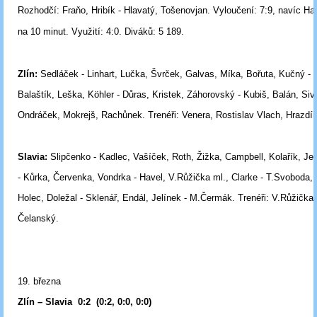
Rozhodčí:
Fraňo, Hribík - Hlavatý, Tošenovjan.
Vyloučení:
7:9, navíc Ha
na 10 minut.
Využití:
4:0.
Diváků:
5 189.
Zlín:
Sedláček - Linhart, Lučka, Švrček, Galvas, Míka, Bořuta, Kučný -
Balaštík, Leška, Köhler - Důras, Kristek, Záhorovský - Kubiš, Balán, Siv
Ondráček, Mokrejš, Rachůnek.
Trenéři:
Venera, Rostislav Vlach, Hrazdír
Slavia:
Slipčenko - Kadlec, Vašíček, Roth, Žižka, Campbell, Kolařík, Je
- Kůrka, Červenka, Vondrka - Havel, V.Růžička ml., Clarke - T.Svoboda,
Holec, Doležal - Sklenář, Endál, Jelínek - M.Čermák.
Trenéři:
V.Růžička s
Čelanský.
19. března
Zlín – Slavia 0:2 (0:2, 0:0, 0:0)