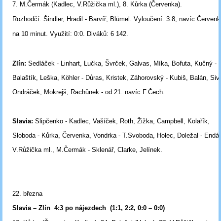
7. M
.Čermák (Kadlec, V.Růžička ml.), 8. Kůrka (Červenka).
Rozhodčí:
Šindler, Hradil - Barvíř, Blümel.
Vyloučení:
3:8, navíc Červenk
na 10 minut.
Využití: 0:0.
Diváků:
6 142.
Zlín:
Sedláček - Linhart, Lučka, Švrček, Galvas, Míka, Bořuta, Kučný -
Balaštík, Leška, Köhler - Důras, Kristek, Záhorovský - Kubiš, Balán, Siv
Ondráček, Mokrejš, Rachůnek - od 21. navíc F.Čech.
Slavia:
Slipčenko - Kadlec, Vašíček, Roth, Žižka, Campbell, Kolařík,
Sloboda - Kůrka, Červenka, Vondrka - T.Svoboda, Holec, Doležal - Endál
V.Růžička ml., M.Čermák - Sklenář, Clarke, Jelínek.
22. března
Slavia – Zlín 4:3 po nájezdech (1:1, 2:2, 0:0 – 0:0)