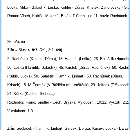
Lučka, Míka - Balaštík, Leška, Köhler - Důras, Kristek, Záhorovský - Siv
Roman Vlach, Kubiš - Mokrejš, Balán, F.Čech - od 21. navíc Rachůnek.
25. března
Zlín – Slavia 8:3 (2:1, 2:2, 4:0)
2. Rachůnek (Kristek, Důras), 15. Hamrlík (Leška), 26. Balaštík (Hamrlík
30. Leška (Hamrlík, Balaštík), 45. Kristek (Důras, Rachůnek), 50. Rach
(Kubiš, Lučka), 50. Balaštík (Hamrlík, Linhart), 53. Rachůnek (Důras,
Kristek) - 8. M.Čermák (V.Růžička ml., Vašíček), 29. Jelínek (T.Svoboda
34. Kůrka (Kadlec, Sloboda).
Rozhodčí:
Fraňo, Šindler - Čech, Bryška.
Vyloučení:
10:12.
Využití:
2:2.
V oslabení:
1:0.
Zlín:
Sedláček - Hamrlík, Linhart, Švrček, Bořuta, Kučný, Lučka - Balašt