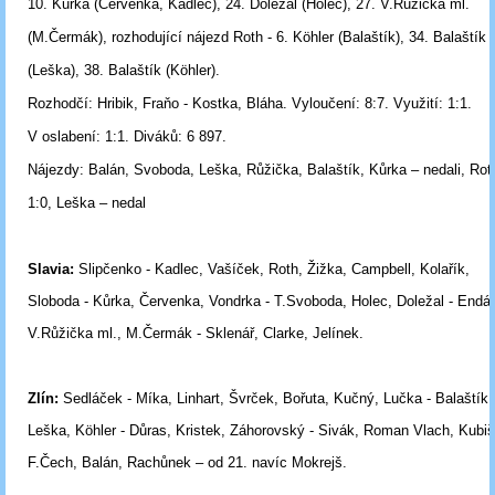
10. Kůrka (Červenka, Kadlec), 24. Doležal (Holec), 27. V.Růžička ml.
(M.Čermák), rozhodující nájezd Roth - 6. Köhler (Balaštík), 34. Balaštík
(Leška), 38. Balaštík (Köhler).
Rozhodčí:
Hribik, Fraňo - Kostka, Bláha.
Vyloučení:
8:7.
Využití:
1:1.
V
oslabení:
1:1.
Diváků:
6 897.
Nájezdy: Balán, Svoboda, Leška, Růžička, Balaštík, Kůrka – nedali, Rot
1:0,
Leška – nedal
Slavia:
Slipčenko - Kadlec, Vašíček, Roth, Žižka, Campbell, Kolařík,
Sloboda - Kůrka, Červenka, Vondrka - T.Svoboda, Holec, Doležal - Endál
V.Růžička ml., M.Čermák - Sklenář, Clarke, Jelínek.
Zlín:
Sedláček - Míka, Linhart, Švrček, Bořuta, Kučný, Lučka - Balaštík,
Leška, Köhler - Důras, Kristek, Záhorovský - Sivák, Roman Vlach, Kubiš
F.Čech, Balán, Rachůnek – od 21. navíc Mokrejš.