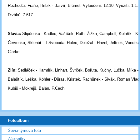
Rozhodčí:
Fraňo, Hribik - Barvíř, Blümel.
Vyloučení:
12:10.
Využití:
1:1.
Diváků:
7 617.
Slavia:
Slipčenko - Kadlec, Vašíček, Roth, Žižka, Campbell, Kolařík - Ků
Červenka, Sklenář - T.Svoboda, Holec, Doležal - Havel, Jelínek, Vondrka
Clarke.
Zlín:
Sedláček - Hamrlík, Linhart, Švrček, Bořuta, Kučný, Lučka, Míka -
Balaštík, Leška, Köhler - Důras, Kristek, Rachůnek - Sivák, Roman Vlac
Kubiš - Mokrejš, Balán, F.Čech.
Fotoalbum
Ševci-týmová fota
Zápisníky