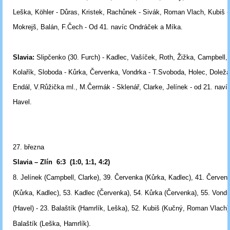
Leška, Köhler - Důras, Kristek, Rachůnek - Sivák, Roman Vlach, Kubiš -
Mokrejš, Balán, F.Čech - Od 41. navíc Ondráček a Míka.
Slavia:
Slipčenko (30. Furch) - Kadlec, Vašíček, Roth, Žižka, Campbell,
Kolařík, Sloboda - Kůrka, Červenka, Vondrka - T.Svoboda, Holec, Doležal
Endál, V.Růžička ml., M.Čermák - Sklenář, Clarke, Jelínek - od 21. naví
Havel.
27. března
Slavia – Zlín 6:3 (1:0, 1:1, 4:2)
8. Jelínek (Campbell, Clarke), 39. Červenka (Kůrka, Kadlec), 41. Červen
(Kůrka, Kadlec), 53. Kadlec (Červenka), 54. Kůrka (Červenka), 55. Vond
(Havel) - 23. Balaštík (Hamrlík, Leška), 52. Kubiš (Kučný, Roman Vlach)
Balaštík (Leška, Hamrlík).